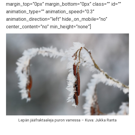
margin_top=”0px” margin_bottom=”0px” class=”” id=””
animation_type=”” animation_speed=”0.3″
animation_direction=”left” hide_on_mobile=”no”
center_content=”no” min_height=”none”]
Lepän jääfraktaaleja puron varressa – Kuva: Jukka Ranta