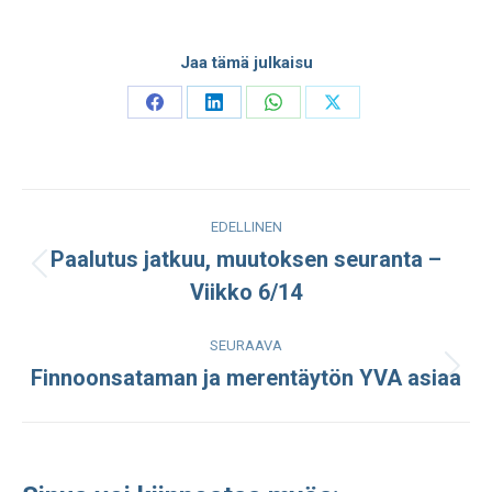
Jaa tämä julkaisu
Share
Share
Share
Share
on
on
on
on
Facebook
LinkedIn
WhatsApp
X
Post
EDELLINEN
navigation
Paalutus jatkuu, muutoksen seuranta –
Edellinen
Viikko 6/14
julkaisu:
SEURAAVA
Finnoonsataman ja merentäytön YVA asiaa
Seuraava
julkaisu: