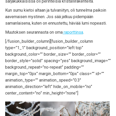
sarjakukkaisissa oli perinteisiä kristallirakenteita.
Kun sumu kietoi altaan ja tulvaniityn, oli tunnelma paikoin
aavemaisen mystinen. Jos sää jatkuu pidempään
samanlaisena, kuten on ennustettu, häviää lumi nopeasti.
Muutoksen seurannasta on oma
raporttinsa
.
[/fusion_builder_column][fusion_builder_column
type=”1_1″ background_position=”left top”
background_color=”” border_size=”” border_color=””
border_style=”solid” spacing=”yes” background_image=””
background_repeat=”no-repeat” padding=””
margin_top=”0px” margin_bottom=”0px” class=”” id=””
animation_type=”” animation_speed=”0.3″
animation_direction=”left” hide_on_mobile=”no”
center_content=”no” min_height=”none”]