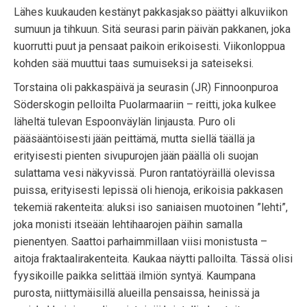
Lähes kuukauden kestänyt pakkasjakso päättyi alkuviikon
sumuun ja tihkuun. Sitä seurasi parin päivän pakkanen, joka
kuorrutti puut ja pensaat paikoin erikoisesti. Viikonloppua
kohden sää muuttui taas sumuiseksi ja sateiseksi.
Torstaina oli pakkaspäivä ja seurasin (JR) Finnoonpuroa
Söderskogin pelloilta Puolarmaariin – reitti, joka kulkee
läheltä tulevan Espoonväylän linjausta. Puro oli
pääsääntöisesti jään peittämä, mutta siellä täällä ja
erityisesti pienten sivupurojen jään päällä oli suojan
sulattama vesi näkyvissä. Puron rantatöyräillä olevissa
puissa, erityisesti lepissä oli hienoja, erikoisia pakkasen
tekemiä rakenteita: aluksi iso saniaisen muotoinen ”lehti”,
joka monisti itseään lehtihaarojen päihin samalla
pienentyen. Saattoi parhaimmillaan viisi monistusta –
aitoja fraktaalirakenteita. Kaukaa näytti palloilta. Tässä olisi
fyysikoille paikka selittää ilmiön syntyä. Kaumpana
purosta, niittymäisillä alueilla pensaissa, heinissä ja