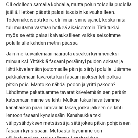
Oli edelleen samalla kohdalla, mutta polun toisella puolella
jäällä. Hetken päästä palasi takaisin kaivauksilleen.
Todennäköisesti koira oli linnun sinne ajanut, koska niitä
tuli muutama vastaan hetkeä aikaisemmin. Tätä tukisi
myös se että palasi kaivauksilleen vaikka seisoimme
polulla alle kahden metrin päässä.
Jäimme kuivailemaan naarasta useaksi kymmeneksi
minuutiksi. Yhtäkkiä fasaani perääntyi puiden sekaan ja
lähti kävelemään joutomaalle päin ja siirtyi polulle. Jäimme
pakkailemaan tavaroita kun fasaani juoksenteli polkua
pitkin pois. Mahtoiko nähdä pedon ja yritti pakoon?
Lähdimme pakattuamme tavarat kävelemään sen perään
katsomaan minne se lähti. Mutkan takaa havaitsimme
kanahaukan pään lumivallin takaa, jonka jälkeen se lähti
lentoon fasaani kynsissään. Kanahaukka teki
välipysähdyksen metsässä ja siitä jokea pitkin pohjoiseen
fasaani kynsissään. Metsästä löysimme sen