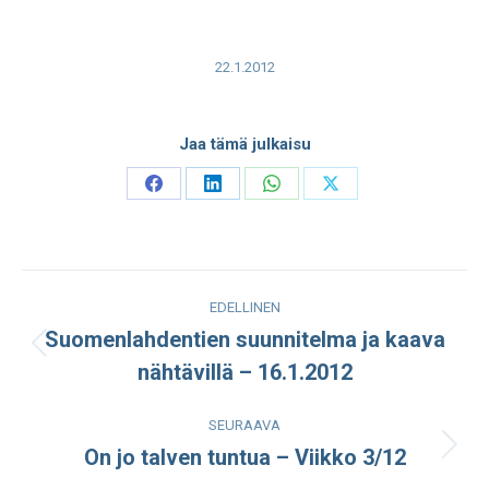
22.1.2012
Jaa tämä julkaisu
Share
Share
Share
Share
on
on
on
on
Facebook
LinkedIn
WhatsApp
X
Post
EDELLINEN
navigation
Suomenlahdentien suunnitelma ja kaava
Edellinen
nähtävillä – 16.1.2012
julkaisu:
SEURAAVA
On jo talven tuntua – Viikko 3/12
Seuraava
julkaisu: