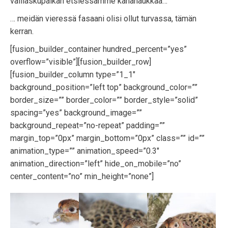
välilaskupaikan etsiessämme kanahaukkaa…
… meidän vieressä fasaani olisi ollut turvassa, tämän
kerran.
[fusion_builder_container hundred_percent=”yes”
overflow=”visible”][fusion_builder_row]
[fusion_builder_column type=”1_1″
background_position=”left top” background_color=””
border_size=”” border_color=”” border_style=”solid”
spacing=”yes” background_image=””
background_repeat=”no-repeat” padding=””
margin_top=”0px” margin_bottom=”0px” class=”” id=””
animation_type=”” animation_speed=”0.3″
animation_direction=”left” hide_on_mobile=”no”
center_content=”no” min_height=”none”]