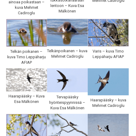
tukkasotkanaaraan
Mehmet Cadiroglu
ainoaa poikastaan –
lentoon – Kuva Esa
kuva Mehmet
Mälkönen
Cadiroglu
Telkänpoikanen – kuva
Varis – kuva Timo
Telkän poikanen –
Mehmet Cadiroglu
Leppäharju AFIAP
kuva Timo Leppäharju
AFIAP
Haarapääsky – Kuva
Tervapääsky
Haarapääsky – kuva
Esa Mälkönen
hyönteispyynnissä –
Mehmet Cadiroglu
Kuva Esa Mälkönen