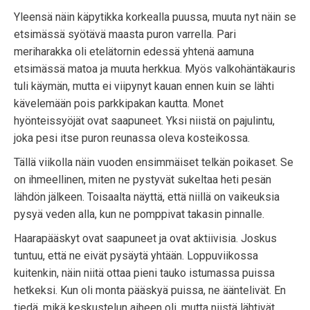
Yleensä näin käpytikka korkealla puussa, muuta nyt näin se
etsimässä syötävä maasta puron varrella. Pari
meriharakka oli etelätornin edessä yhtenä aamuna
etsimässä matoa ja muuta herkkua. Myös valkohäntäkauris
tuli käymän, mutta ei viipynyt kauan ennen kuin se lähti
kävelemään pois parkkipakan kautta. Monet
hyönteissyöjät ovat saapuneet. Yksi niistä on pajulintu,
joka pesi itse puron reunassa oleva kosteikossa.
Tällä viikolla näin vuoden ensimmäiset telkän poikaset. Se
on ihmeellinen, miten ne pystyvät sukeltaa heti pesän
lähdön jälkeen. Toisaalta näyttä, että niillä on vaikeuksia
pysyä veden alla, kun ne pomppivat takasin pinnalle.
Haarapääskyt ovat saapuneet ja ovat aktiivisia. Joskus
tuntuu, että ne eivät pysäytä yhtään. Loppuviikossa
kuitenkin, näin niitä ottaa pieni tauko istumassa puissa
hetkeksi. Kun oli monta pääskyä puissa, ne ääntelivät. En
tiedä, mikä keskustelun aiheen oli, mutta niistä lähtivät