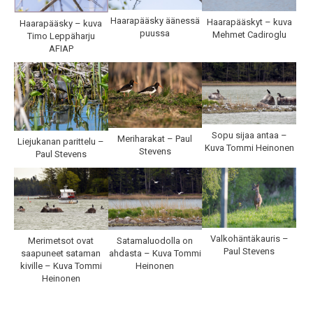
Haarapääsky äänessä
Haarapääskyt – kuva
Haarapääsky – kuva
puussa
Mehmet Cadiroglu
Timo Leppäharju
AFIAP
Sopu sijaa antaa –
Meriharakat – Paul
Liejukanan parittelu –
Kuva Tommi Heinonen
Stevens
Paul Stevens
Valkohäntäkauris –
Merimetsot ovat
Satamaluodolla on
Paul Stevens
saapuneet sataman
ahdasta – Kuva Tommi
kiville – Kuva Tommi
Heinonen
Heinonen