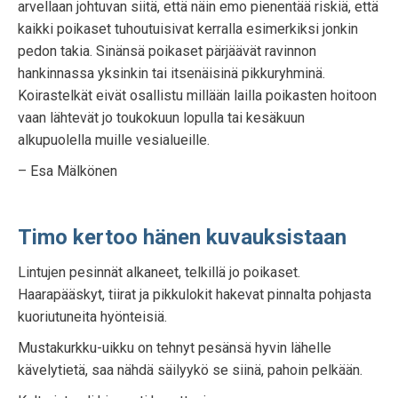
arvellaan johtuvan siitä, että näin emo pienentää riskiä, että
kaikki poikaset tuhoutuisivat kerralla esimerkiksi jonkin
pedon takia. Sinänsä poikaset pärjäävät ravinnon
hankinnassa yksinkin tai itsenäisinä pikkuryhminä.
Koirastelkät eivät osallistu millään lailla poikasten hoitoon
vaan lähtevät jo toukokuun lopulla tai kesäkuun
alkupuolella muille vesialueille.
– Esa Mälkönen
Timo kertoo hänen kuvauksistaan
Lintujen pesinnät alkaneet, telkillä jo poikaset.
Haarapääskyt, tiirat ja pikkulokit hakevat pinnalta pohjasta
kuoriutuneita hyönteisiä.
Mustakurkku-uikku on tehnyt pesänsä hyvin lähelle
kävelytietä, saa nähdä säilyykö se siinä, pahoin pelkään.