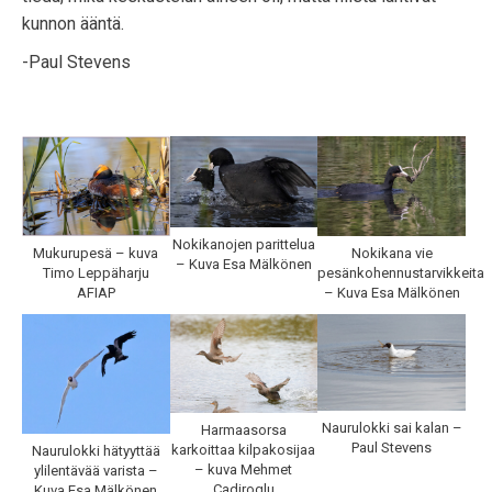
kunnon ääntä.
-Paul Stevens
Nokikanojen parittelua
Mukurupesä – kuva
Nokikana vie
– Kuva Esa Mälkönen
Timo Leppäharju
pesänkohennustarvikkeita
AFIAP
– Kuva Esa Mälkönen
Naurulokki sai kalan –
Harmaasorsa
Paul Stevens
karkoittaa kilpakosijaa
Naurulokki hätyyttää
– kuva Mehmet
ylilentävää varista –
Cadiroglu
Kuva Esa Mälkönen