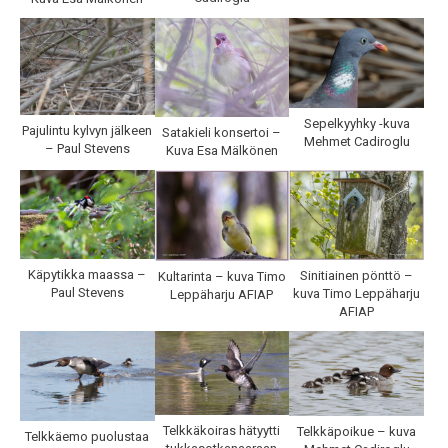
Sepelkyyhky -kuva
Pajulintu kylvyn jälkeen
Satakieli konsertoi –
Mehmet Cadiroglu
– Paul Stevens
Kuva Esa Mälkönen
Käpytikka maassa –
Sinitiainen pönttö –
Kultarinta – kuva Timo
Paul Stevens
kuva Timo Leppäharju
Leppäharju AFIAP
AFIAP
Telkkäkoiras hätyytti
Telkkäpoikue – kuva
Telkkäemo puolustaa