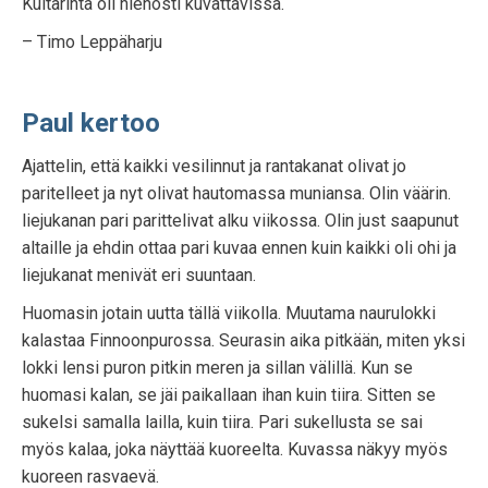
Kultarinta oli hienosti kuvattavissa.
– Timo Leppäharju
Paul kertoo
Ajattelin, että kaikki vesilinnut ja rantakanat olivat jo
paritelleet ja nyt olivat hautomassa muniansa. Olin väärin.
liejukanan pari parittelivat alku viikossa. Olin just saapunut
altaille ja ehdin ottaa pari kuvaa ennen kuin kaikki oli ohi ja
liejukanat menivät eri suuntaan.
Huomasin jotain uutta tällä viikolla. Muutama naurulokki
kalastaa Finnoonpurossa. Seurasin aika pitkään, miten yksi
lokki lensi puron pitkin meren ja sillan välillä. Kun se
huomasi kalan, se jäi paikallaan ihan kuin tiira. Sitten se
sukelsi samalla lailla, kuin tiira. Pari sukellusta se sai
myös kalaa, joka näyttää kuoreelta. Kuvassa näkyy myös
kuoreen rasvaevä.