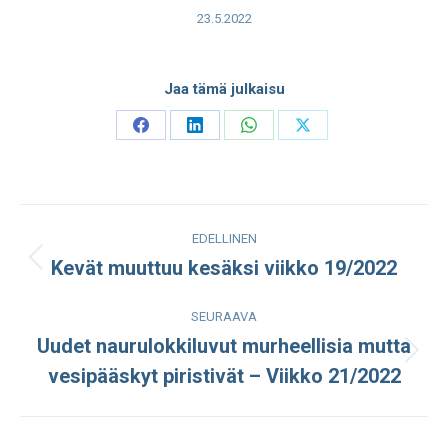
23.5.2022
Jaa tämä julkaisu
Share
Share
Share
Share
on
on
on
on
Facebook
LinkedIn
WhatsApp
X
Post
EDELLINEN
navigation
Kevät muuttuu kesäksi viikko 19/2022
Edellinen
julkaisu:
SEURAAVA
Uudet naurulokkiluvut murheellisia mutta
Seuraava
vesipääskyt piristivät – Viikko 21/2022
julkaisu: