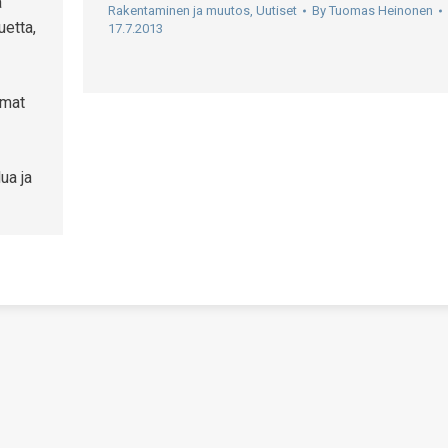
a
Rakentaminen ja muutos
,
Uutiset
By
Tuomas Heinonen
etta,
17.7.2013
lmat
ua ja