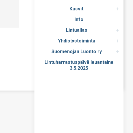
Kasvit
Info
Lintuallas
Yhdistystoiminta
Suomenojan Luonto ry
Lintuharrastuspäivä lauantaina
3.5.2025