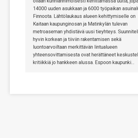
ollaan kunnianhimoisesti kehittämässä uutta, jop
14000 uuden asukkaan ja 6000 työpaikan asuinalu
Finnoota. Lähtölaukaus alueen kehittymiselle on
Kaitaan kaupunginosan ja Matinkylän tulevan
metroaseman yhdistävä uusi tieyhteys. Suunnite
hyvin korkean ja tiiviin rakentamisen sekä
luontoarvoiltaan merkittävän lintualueen
yhteensovittamisesta ovat herättäneet keskustel
kritiikkiä jo hankkeen alussa. Espoon kaupunki…