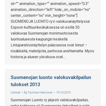
id=”” animation_type=”” animation_speed=”0.3″
animation_direction=”left” hide_on_mobile=”no”
center_content=”no” min_height=”none”]
SUOMENOJA LUONTO ry:n valokuvanäyttelyssä
Espoon kulttuurikeskuksessa on esillä 30
valokuvaa Suomenojan monimuotoisesta
luontoalueesta kaupungin keskellä.
Lintuparatiisinäyttelyn pääosassa ovat linnut –
nisäkkäitä, matelijoita, perhosia unohtamatta. Myös
historia ja alueen yleiskuva ovat…
Suomenojan luonto valokuvakilpailun
tulokset 2013
Uutiset
By
Tuomas Heinonen
19.10.2013
Suomenojan Luonto ry järjesti valokuvakilpailun,
jonka kohteena oli Suomenojan lintualtaat ja niitä