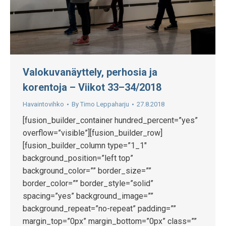
Valokuvanäyttely, perhosia ja
korentoja – Viikot 33–34/2018
Havaintovihko
By
Timo Leppaharju
27.8.2018
[fusion_builder_container hundred_percent=”yes”
overflow=”visible”][fusion_builder_row]
[fusion_builder_column type=”1_1″
background_position=”left top”
background_color=”” border_size=””
border_color=”” border_style=”solid”
spacing=”yes” background_image=””
background_repeat=”no-repeat” padding=””
margin_top=”0px” margin_bottom=”0px” class=””