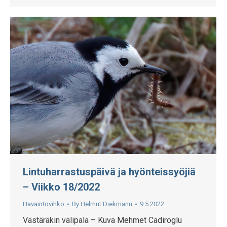
Lintuharrastuspäivä ja hyönteissyöjiä
– Viikko 18/2022
Havaintovihko
By
Helmut Diekmann
9.5.2022
Västäräkin välipala – Kuva Mehmet Cadiroglu