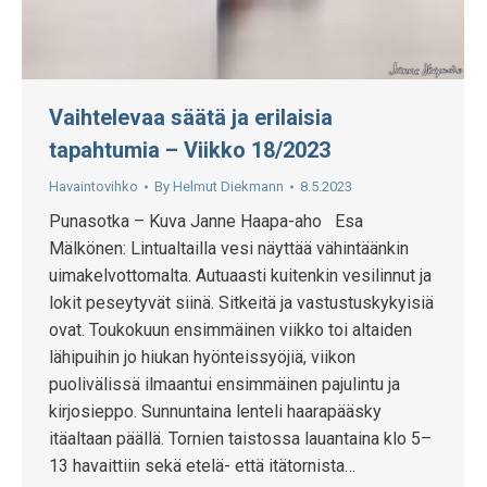
Vaihtelevaa säätä ja erilaisia
tapahtumia – Viikko 18/2023
Havaintovihko
By
Helmut Diekmann
8.5.2023
Punasotka – Kuva Janne Haapa-aho Esa
Mälkönen: Lintualtailla vesi näyttää vähintäänkin
uimakelvottomalta. Autuaasti kuitenkin vesilinnut ja
lokit peseytyvät siinä. Sitkeitä ja vastustuskykyisiä
ovat. Toukokuun ensimmäinen viikko toi altaiden
lähipuihin jo hiukan hyönteissyöjiä, viikon
puolivälissä ilmaantui ensimmäinen pajulintu ja
kirjosieppo. Sunnuntaina lenteli haarapääsky
itäaltaan päällä. Tornien taistossa lauantaina klo 5–
13 havaittiin sekä etelä- että itätornista…