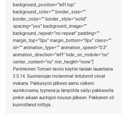
background_position=”left top”
background_color=”” border_size=””
border_color=”” border_style=”solid”
spacing=”yes” background_image=””
background_repeat=”no-repeat” padding=””
margin_top=”0px” margin_bottom=”0px” class=””
id=”” animation_type=”” animation_speed=”0.3″
animation_direction=”left” hide_on_mobile=”no”
center_content=”no” min_height=”none”]
Perinteinen Tornien taisto käytiin tänään lauantaina
3.5.14. Suomenojan molemmat lintutornit olivat
mukana. Pakkasyön jälkeen aamu valkeni
aurinkoisena, tyynenä ja lämpötila säilyi pakkasella
jonkin aikaan auringon nousun jälkeen. Pakkanen oli
kuorruttanut niittyjä…