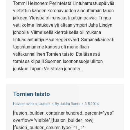
Tommi Heinonen: Perinteistä Lintuharrastuspäivää
vietettiin kahden koronavuoden aiheuttaman tauon
jälkeen. Yleisöä oli runsaasti pitkin päivää. Tringa
veti kolme lintukävelyä altaan ympäri Juha Lindyn
johdolla. Viimeisellä kierroksella oli mukana
lintuasiantuntija Paul Segersvärd. Samanaikaisesti
tapahtumamme kanssa oli meneillään
valtakunnallinen Tornien taisto. Eteläisessä
tornissa kilpaili Suomen luonnonsuojeluliiton
joukkue Tapani Veistolan johdolla.…
Tornien taisto
Havaintovihko
,
Uutiset
By
Jukka Ranta
3.5.2014
[fusion_builder_container hundred_percent=”yes”
overflow=”visible”][fusion_builder_row]
[fusion_builder_column type=”1_1″