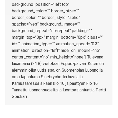
background_position=”left top”
background_color=”” border_size=””
border_color=”” border_style=”solid”
spacing=”yes” background_image=””
background_repeat=”no-repeat” padding=””
margin_top=”0px” margin_bottom=”0px” class=””
id=”” animation_type=”” animation_speed=”0.3″
animation_direction=”left” hide_on_mobile=”no”
center_content=”no” min_height=”none”] Tulevana
lauantaina (31.8) vietetään Espoo-päivää. Kuten on
aiemmin ollut uutisissa, on Suomenojan Luonnolla
oma tapahtuma Sinebrychoffin huvilalla
Karhusaaressa alkaen klo 10 ja päättyen klo 16.
Tunnettu luonnonsuojelija ja luontoasiantuntija Pertti
Seiskari…