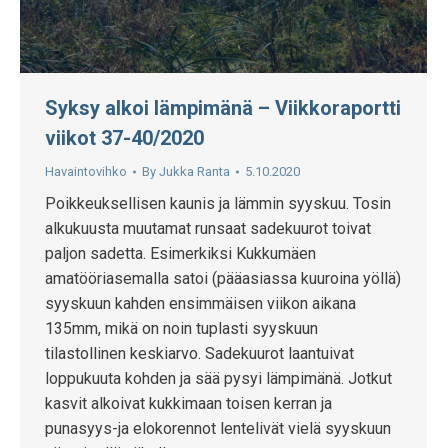
Syksy alkoi lämpimänä – Viikkoraportti
viikot 37-40/2020
Havaintovihko
By
Jukka Ranta
5.10.2020
Poikkeuksellisen kaunis ja lämmin syyskuu. Tosin
alkukuusta muutamat runsaat sadekuurot toivat
paljon sadetta. Esimerkiksi Kukkumäen
amatööriasemalla satoi (pääasiassa kuuroina yöllä)
syyskuun kahden ensimmäisen viikon aikana
135mm, mikä on noin tuplasti syyskuun
tilastollinen keskiarvo. Sadekuurot laantuivat
loppukuuta kohden ja sää pysyi lämpimänä. Jotkut
kasvit alkoivat kukkimaan toisen kerran ja
punasyys-ja elokorennot lentelivät vielä syyskuun