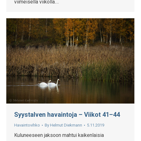
viimeisellä viikolla.…
Syystalven havaintoja – Viikot 41–44
Havaintovihko
By
Helmut Diekmann
5.11.2019
Kuluneeseen jaksoon mahtui kaikenlaisia