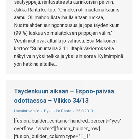
säätyyppejä: räntäsateesta aurinkoisiin päiviin.
Jukka Ranta kertoo: ”Onneksi oli muutama kaunis
aamu. Oli mahdollista ihailla altaan ruskaa,
Nuottalahden auringonnousua ja jopa täyden kuun
(99 %) laskua voimalaitoksen piippujen väliin.”
Vesilinnut ovat altailla jo vähissä. Esa Mälkönen
kertoo: ”Sunnuntaina 3.11. iltapäiväkierroksella
näkyi vain yksi telkkä ja yksi sinisorsa. Kylmimpinä
yön hetkinä altaille…
Täydenkuun aikaan – Espoo-päivää
odottaessa – Viikko 34/13
Havaintovihko
By
Jukka Ranta
25.8.2013
[fusion_builder_container hundred_percent=”yes”
overflow=”visible”][fusion_builder_row]
[fusion_builder_column type=”1_1″