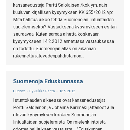
kansanedustaja Pertti Salolaisen /kok ym. näin
kuuluvan kirjallisen kysymyksen KK 655/2012 vp:
Mitä hallitus aikoo tehdä Suomenojan lintualtaiden
suojelemiseksi? Vastauksena kysymykseen esitän
seuraavaa: Kuten samaa aihetta koskevaan
kysymykseen 14.2.2012 annetussa vastauksessa
on todettu, Suomenojan allas on aikanaan
rakennettu jätevedenpuhdistamon…
Suomenoja Eduskunnassa
Uutiset
By
Jukka Ranta
16.9.2012
Istuntokauden alkaessa ovat kansanedustajat
Pertti Salolainen ja Johanna Karimäki jättäneet alla
olevan kysymyksen koskien Suomenojan
lintualtaiden suojelemista. On mielenkiintoista
odottaa hallituksen vastausta. ”Eduskunnan