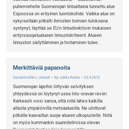
puhemiehelle Suomenojan lintualtaina tunnettu alue
Espoossa on erityinen luontokohde. Vaikka alue on
nykyisellään pitkälti ihmisten toimien tuloksena
syntynyt, täyttää se EU:n lintudirektiivin mukaisen
erityissuojelualueen linnustokriteerit. Alueen
linnuston säilyttäminen ja hoitaminen tulee…
Merkittäviä papanoita
Havaintovihko
,
Uutiset
By
Jukka Ranta
25.4.2012
Suomenojan lajeihin liittyvän selvityksen
yhteydessä on löytynyt usea liito-oravan reviiri.
Karkeasti voisi sanoa, että niitä lähes kaikilla
allasta ympäröivillä metsäalueilla. Ne ulottuvat
pitkälle kaavaillun suoja-alueen ulkopuolelle. Niitä
on myös kummankin suunnitelmissa olevan