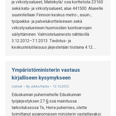
ja virkistysalueet, Matinkylä/ osa korttelista 23160
sekä katu- ja virkistysalueet, alue 441500. Alueelle
suunnitellaan Finnoon keskus metro-, asuin-,
työpaikka- ja palvelukortteleineen sekä
virkistysalueineen huomioiden luontoarvojen
säilyttäminen. Valmisteluaineisto nähtävillä
3.12.2012­­–7.1.2013. Tiedotus- ja
keskustelutilaisuus järjestetään tiistaina 4.12.…
Ympäristöministerin vastaus
kirjalliseen kysymykseen
Uutiset
By
Jukka Ranta
12.10.2012
Eduskunnan puhemiehelle Eduskunnan
työjärjestyksen 27 §:ssä mainitussa
tarkoituksessa Te, Herra puhemies, olette
toimittanut asianomaisen ministerin vastattavaksi