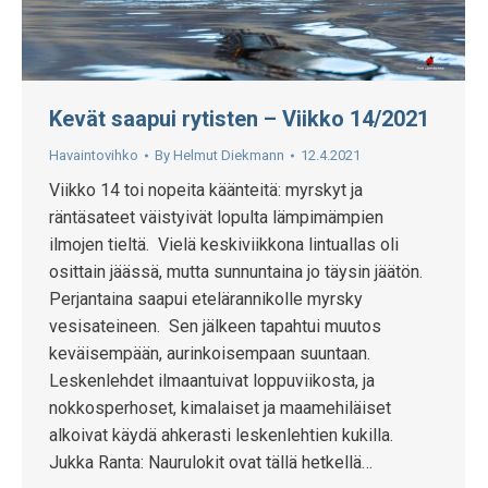
Kevät saapui rytisten – Viikko 14/2021
Havaintovihko
By
Helmut Diekmann
12.4.2021
Viikko 14 toi nopeita käänteitä: myrskyt ja
räntäsateet väistyivät lopulta lämpimämpien
ilmojen tieltä. Vielä keskiviikkona lintuallas oli
osittain jäässä, mutta sunnuntaina jo täysin jäätön.
Perjantaina saapui etelärannikolle myrsky
vesisateineen. Sen jälkeen tapahtui muutos
keväisempään, aurinkoisempaan suuntaan.
Leskenlehdet ilmaantuivat loppuviikosta, ja
nokkosperhoset, kimalaiset ja maamehiläiset
alkoivat käydä ahkerasti leskenlehtien kukilla.
Jukka Ranta: Naurulokit ovat tällä hetkellä…