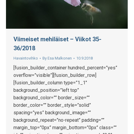
Viimeiset mehiläiset – Viikot 35-
36/2018
Havaintovihko
By
Esa Malkonen
10.9.2018
[fusion_builder_container hundred_percent=”yes”
overflow=”visible”][fusion_builder_row]
[fusion_builder_column type=”1_1″
background_position=”left top”
background_color=”” border_size=””
border_color=”” border_style=”solid”
spacing=”yes” background_image=””
background_repeat=”no-repeat” padding=””
margin_top=”0px” margin_bottom=”0px” class=””