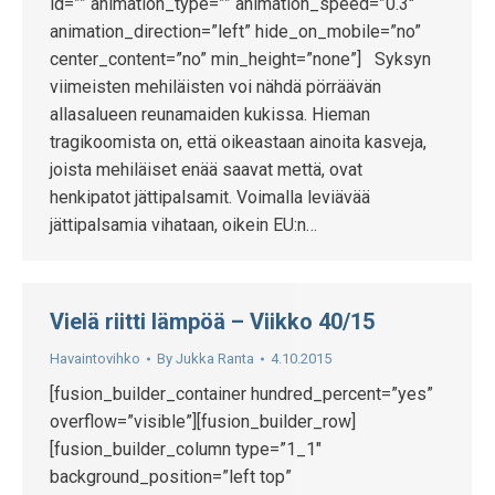
id=”” animation_type=”” animation_speed=”0.3″
animation_direction=”left” hide_on_mobile=”no”
center_content=”no” min_height=”none”] Syksyn
viimeisten mehiläisten voi nähdä pörräävän
allasalueen reunamaiden kukissa. Hieman
tragikoomista on, että oikeastaan ainoita kasveja,
joista mehiläiset enää saavat mettä, ovat
henkipatot jättipalsamit. Voimalla leviävää
jättipalsamia vihataan, oikein EU:n…
Vielä riitti lämpöä – Viikko 40/15
Havaintovihko
By
Jukka Ranta
4.10.2015
[fusion_builder_container hundred_percent=”yes”
overflow=”visible”][fusion_builder_row]
[fusion_builder_column type=”1_1″
background_position=”left top”