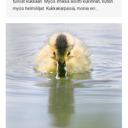
tulivat kukkaan. Myös imikkä aloitti kukinnan, kuten
myös helmililjat. Kukkakärpäsiä, monia eri…