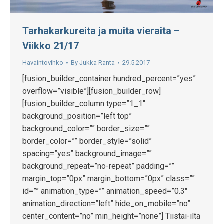
Tarhakarkureita ja muita vieraita –
Viikko 21/17
Havaintovihko
By
Jukka Ranta
29.5.2017
[fusion_builder_container hundred_percent=”yes”
overflow=”visible”][fusion_builder_row]
[fusion_builder_column type=”1_1″
background_position=”left top”
background_color=”” border_size=””
border_color=”” border_style=”solid”
spacing=”yes” background_image=””
background_repeat=”no-repeat” padding=””
margin_top=”0px” margin_bottom=”0px” class=””
id=”” animation_type=”” animation_speed=”0.3″
animation_direction=”left” hide_on_mobile=”no”
center_content=”no” min_height=”none”] Tiistai-ilta