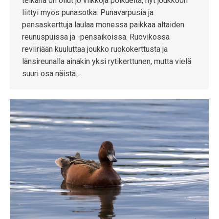
telkällä on ollut jo viikkoja poikueita, nyt joukkoon
liittyi myös punasotka. Punavarpusia ja
pensaskerttuja laulaa monessa paikkaa altaiden
reunuspuissa ja -pensaikoissa. Ruovikossa
reviiriään kuuluttaa joukko ruokokerttusta ja
länsireunalla ainakin yksi rytikerttunen, mutta vielä
suuri osa näistä…