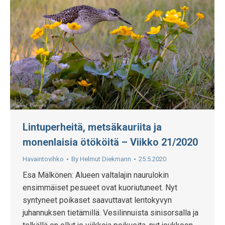
Lintuperheitä, metsäkauriita ja
monenlaisia ötököitä – Viikko 21/2020
Havaintovihko
By
Helmut Diekmann
25.5.2020
Esa Mälkönen: Alueen valtalajin naurulokin
ensimmäiset pesueet ovat kuoriutuneet. Nyt
syntyneet poikaset saavuttavat lentokyvyn
juhannuksen tietämillä. Vesilinnuista sinisorsalla ja