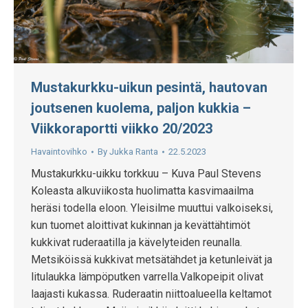
Mustakurkku-uikun pesintä, hautovan
joutsenen kuolema, paljon kukkia –
Viikkoraportti viikko 20/2023
Havaintovihko
By
Jukka Ranta
22.5.2023
Mustakurkku-uikku torkkuu – Kuva Paul Stevens
Koleasta alkuviikosta huolimatta kasvimaailma
heräsi todella eloon. Yleisilme muuttui valkoiseksi,
kun tuomet aloittivat kukinnan ja kevättähtimöt
kukkivat ruderaatilla ja kävelyteiden reunalla.
Metsiköissä kukkivat metsätähdet ja ketunleivät ja
litulaukka lämpöputken varrella.Valkopeipit olivat
laajasti kukassa. Ruderaatin niittoalueella keltamot