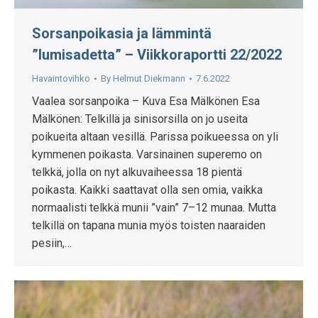
Sorsanpoikasia ja lämmintä
”lumisadetta” – Viikkoraportti 22/2022
Havaintovihko
By
Helmut Diekmann
7.6.2022
Vaalea sorsanpoika – Kuva Esa Mälkönen Esa
Mälkönen: Telkillä ja sinisorsilla on jo useita
poikueita altaan vesillä. Parissa poikueessa on yli
kymmenen poikasta. Varsinainen superemo on
telkkä, jolla on nyt alkuvaiheessa 18 pientä
poikasta. Kaikki saattavat olla sen omia, vaikka
normaalisti telkkä munii ”vain” 7–12 munaa. Mutta
telkillä on tapana munia myös toisten naaraiden
pesiin,…