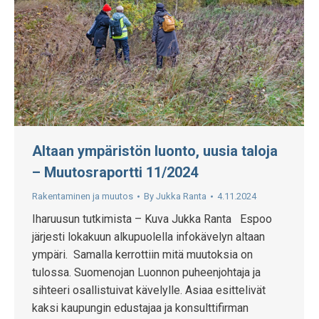
Altaan ympäristön luonto, uusia taloja
– Muutosraportti 11/2024
Rakentaminen ja muutos
By
Jukka Ranta
4.11.2024
Iharuusun tutkimista – Kuva Jukka Ranta Espoo
järjesti lokakuun alkupuolella infokävelyn altaan
ympäri. Samalla kerrottiin mitä muutoksia on
tulossa. Suomenojan Luonnon puheenjohtaja ja
sihteeri osallistuivat kävelylle. Asiaa esittelivät
kaksi kaupungin edustajaa ja konsulttifirman