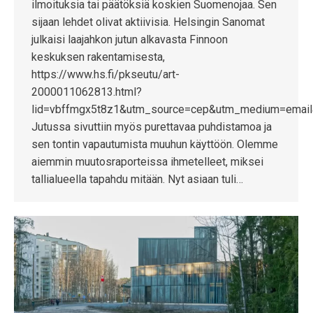
ilmoituksia tai päätöksiä koskien Suomenojaa. Sen
sijaan lehdet olivat aktiivisia. Helsingin Sanomat
julkaisi laajahkon jutun alkavasta Finnoon
keskuksen rakentamisesta,
https://www.hs.fi/pkseutu/art-
2000011062813.html?
lid=vbffmgx5t8z1&utm_source=cep&utm_medium=emai
Jutussa sivuttiin myös purettavaa puhdistamoa ja
sen tontin vapautumista muuhun käyttöön. Olemme
aiemmin muutosraporteissa ihmetelleet, miksei
tallialueella tapahdu mitään. Nyt asiaan tuli…