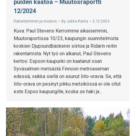
puiden kaatoa – Muutosraportti
12/2024
Rakentaminen ja muutos
By
Jukka Ranta
2.12.2024
Kuva: Paul Stevens Kerroimme aikaisemmin,
Muutoraportissa 10/23, kaupungin suunnitelmista
koskien Djupsundbäckenin siirtoa ja Ridarin reitin
rakentamista. Nyt työ on alkanut, Paul Stevens
kertoo: Espoon kaupunki on kaatanut osan
Syväsalmen metsästä Finnoon metroaseman
edessä, vaikka siellä on asunut liito-oravia. Se, että
liito-orava on pesinyt pikku metsikössä ei ole ollut
este Espoo kaupungille, koska se haki ja…