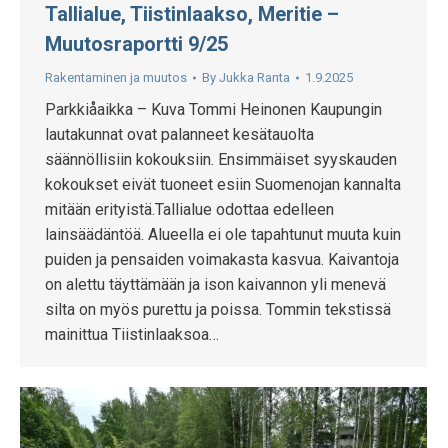
Tallialue, Tiistinlaakso, Meritie –
Muutosraportti 9/25
Rakentaminen ja muutos
By
Jukka Ranta
1.9.2025
Parkkiåaikka – Kuva Tommi Heinonen Kaupungin
lautakunnat ovat palanneet kesätauolta
säännöllisiin kokouksiin. Ensimmäiset syyskauden
kokoukset eivät tuoneet esiin Suomenojan kannalta
mitään erityistä.Tallialue odottaa edelleen
lainsäädäntöä. Alueella ei ole tapahtunut muuta kuin
puiden ja pensaiden voimakasta kasvua. Kaivantoja
on alettu täyttämään ja ison kaivannon yli menevä
silta on myös purettu ja poissa. Tommin tekstissä
mainittua Tiistinlaaksoa…