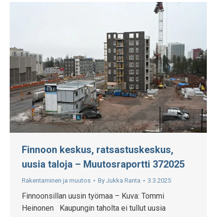
Finnoon keskus, ratsastuskeskus,
uusia taloja – Muutosraportti 372025
Rakentaminen ja muutos
By
Jukka Ranta
3.3.2025
Finnoonsillan uusin työmaa – Kuva: Tommi
Heinonen Kaupungin taholta ei tullut uusia