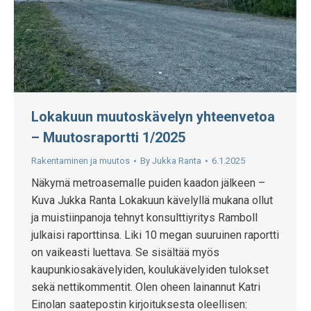
Lokakuun muutoskävelyn yhteenvetoa
– Muutosraportti 1/2025
Rakentaminen ja muutos
By
Jukka Ranta
6.1.2025
Näkymä metroasemalle puiden kaadon jälkeen –
Kuva Jukka Ranta Lokakuun kävelyllä mukana ollut
ja muistiinpanoja tehnyt konsulttiyritys Ramboll
julkaisi raporttinsa. Liki 10 megan suuruinen raportti
on vaikeasti luettava. Se sisältää myös
kaupunkiosakävelyiden, koulukävelyiden tulokset
sekä nettikommentit. Olen oheen lainannut Katri
Einolan saatepostin kirjoituksesta oleellisen: