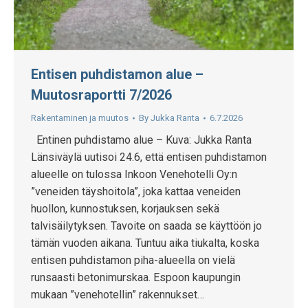
Entisen puhdistamon alue –
Muutosraportti 7/2026
Rakentaminen ja muutos
By
Jukka Ranta
6.7.2026
Entinen puhdistamo alue – Kuva: Jukka Ranta
Länsiväylä uutisoi 24.6, että entisen puhdistamon
alueelle on tulossa Inkoon Venehotelli Oy:n
”veneiden täyshoitola”, joka kattaa veneiden
huollon, kunnostuksen, korjauksen sekä
talvisäilytyksen. Tavoite on saada se käyttöön jo
tämän vuoden aikana. Tuntuu aika tiukalta, koska
entisen puhdistamon piha-alueella on vielä
runsaasti betonimurskaa. Espoon kaupungin
mukaan ”venehotellin” rakennukset…