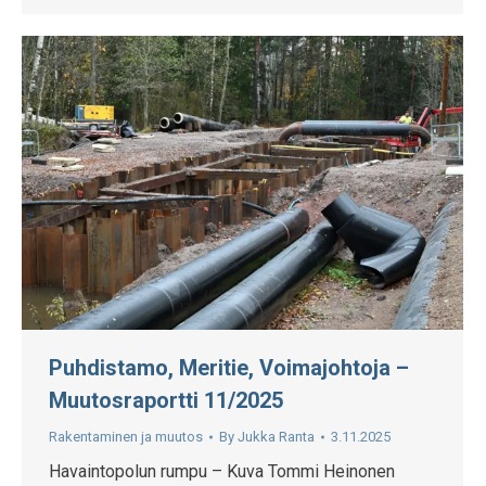
Puhdistamo, Meritie, Voimajohtoja –
Muutosraportti 11/2025
Rakentaminen ja muutos
By
Jukka Ranta
3.11.2025
Havaintopolun rumpu – Kuva Tommi Heinonen