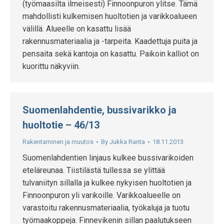
(työmaasilta ilmeisesti) Finnoonpuron ylitse. Tämä
mahdollisti kulkemisen huoltotien ja varikkoalueen
välillä. Alueelle on kasattu lisää
rakennusmateriaalia ja -tarpeita. Kaadettuja puita ja
pensaita sekä kantoja on kasattu. Paikoin kalliot on
kuorittu näkyviin.
Suomenlahdentie, bussivarikko ja
huoltotie – 46/13
Rakentaminen ja muutos
By
Jukka Ranta
18.11.2013
Suomenlahdentien linjaus kulkee bussivarikoiden
eteläreunaa. Tiistilästä tullessa se ylittää
tulvaniityn sillalla ja kulkee nykyisen huoltotien ja
Finnoonpuron yli varikoille. Varikkoalueelle on
varastoitu rakennusmateriaalia, työkaluja ja tuotu
työmaakoppeja. Finnevikenin sillan paalutukseen