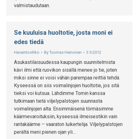
valmistaudutaan.
Se kuuluisa huoltotie, josta moni ei
edes tiedä
Havaintovihko
By
Tuomas Heinonen
3.9.2012
Asukastilaisuudessa kaupungin suunnitelmista
kävi ilmi että ruovikon sisällä menee jo tie, joten
miksi sinne ei voisi vähän parempaa reittiä tehdä.
Kyseessä on siis voimalinjojen huoltotie, jos sitä
tieksi voi kutsua. Lähdimme Tomin kanssa
tutkimaan tietä viljelypalstojen suunnasta
voimalinjojen alta. Ensimmäisenä törmäsimme
käärmevaroituksiin, kyseessä ilmeisestikin vain
rantakäärme – vaaraton luikertelija. Viljelypalstojen
perältä meni pienen ojan yli…