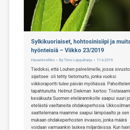
Sylkikuoriaiset, hohtosinisiipi ja muit
hyönteisiä – Viikko 23/2019
Havaintovihko
By
Timo Leppaharju
11.6.2019
Tiedoksi, että Louhen palvelimelle, jossa sivus
sijaitsee oli tehty tietomurto, jonka vuoksi
viikkoraportti tulee päivän myöhässä. Pahoittel
tapahtunutta. Helmut Diekman kertoo: Tiistaiaam
kesäkuuta Suomen etelärannikolle saapui suuri j
etelästä vaeltaneita ohdakeperhosia. Ukkosilman
saattelemana maamme saapui lämpöaalto ja sen
mukaan ohdakeperhosten invaasio, jonka määrä
voidaan varmaankin laskea miljardeissa. Kun hain