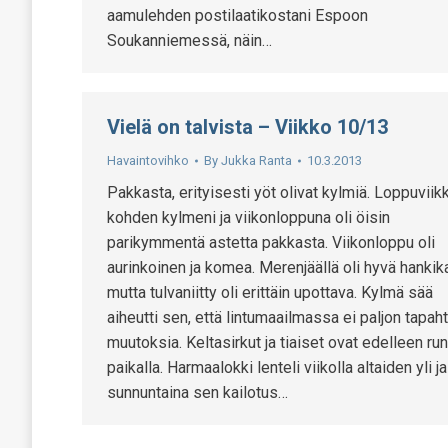
aamulehden postilaatikostani Espoon
Soukanniemessä, näin…
Vielä on talvista – Viikko 10/13
Havaintovihko
By
Jukka Ranta
10.3.2013
Pakkasta, erityisesti yöt olivat kylmiä. Loppuviik
kohden kylmeni ja viikonloppuna oli öisin
parikymmentä astetta pakkasta. Viikonloppu oli
aurinkoinen ja komea. Merenjäällä oli hyvä hankik
mutta tulvaniitty oli erittäin upottava. Kylmä sää
aiheutti sen, että lintumaailmassa ei paljon tapah
muutoksia. Keltasirkut ja tiaiset ovat edelleen ru
paikalla. Harmaalokki lenteli viikolla altaiden yli ja
sunnuntaina sen kailotus…