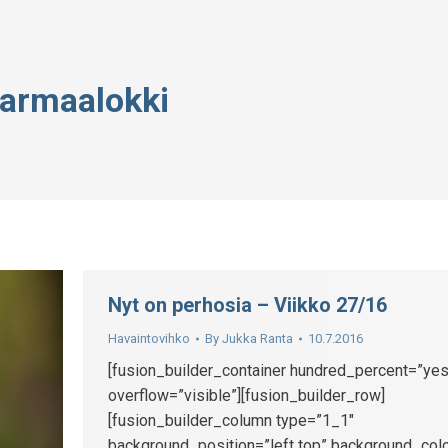
armaalokki
Nyt on perhosia – Viikko 27/16
Havaintovihko
By
Jukka Ranta
10.7.2016
[fusion_builder_container hundred_percent=”yes
overflow=”visible”][fusion_builder_row]
[fusion_builder_column type=”1_1″
background_position=”left top” background_colo