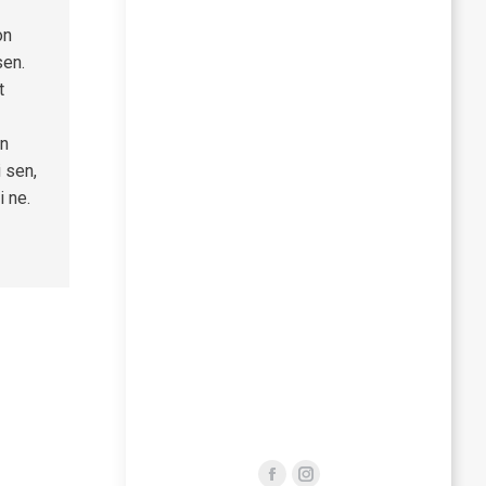
on
sen.
t
in
i sen,
i ne.