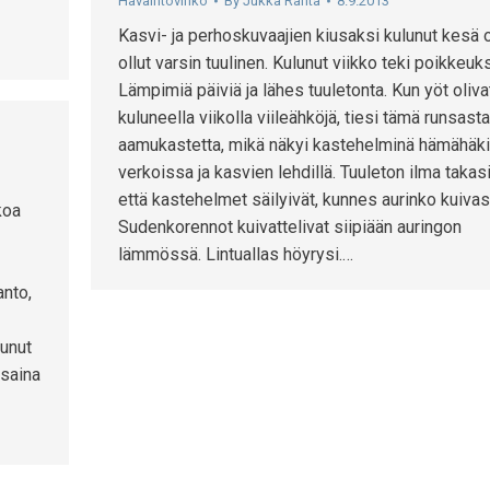
Havaintovihko
By
Jukka Ranta
8.9.2013
Kasvi- ja perhoskuvaajien kiusaksi kulunut kesä 
ollut varsin tuulinen. Kulunut viikko teki poikkeuk
Lämpimiä päiviä ja lähes tuuletonta. Kun yöt oliva
kuluneella viikolla viileähköjä, tiesi tämä runsasta
aamukastetta, mikä näkyi kastehelminä hämähäk
verkoissa ja kasvien lehdillä. Tuuleton ilma takas
että kastehelmet säilyivät, kunnes aurinko kuivas
koa
Sudenkorennot kuivattelivat siipiään auringon
lämmössä. Lintuallas höyrysi.…
anto,
tunut
nsaina