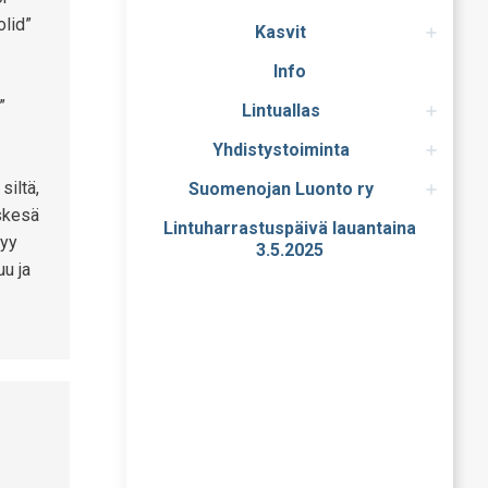
olid”
Kasvit
Info
”
Lintuallas
Yhdistystoiminta
siltä,
Suomenojan Luonto ry
skesä
Lintuharrastuspäivä lauantaina
kyy
3.5.2025
uu ja