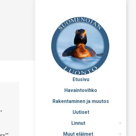
Etusivu
Havaintovihko
Rakentaminen ja muutos
Uutiset
”
Linnut
Muut eläimet
r=””