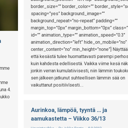
border_size=”” border_color=”” border_style=”s
spacing=”yes” background_image=””
background_repeat=”no-repeat” padding=””
margin_top=”0px” margin_bottom=”0px” class=”
id=”” animation_type=”” animation_speed=”0.3″
a
animation_direction=”left” hide_on_mobile=”no”
center_content=”no” min_height=”none”] Näyttää 
että kesästä tulee huomattavasti parempi perho
kuin kahdesta edellisestä. Vaikka viime kesä nä
tomme
jonkin verran kumulatiivisesti, niin lämmin toukok
sen jälkeen jatkunut suhteellisen lämmin sää on
emme
vaikuttanut positiívîsesti.…
una 4.
oukko
Aurinkoa, lämpöä, tyyntä … ja
aamukastetta – Viikko 36/13