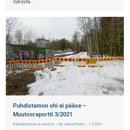
Syksyllä…
Puhdistamon ohi ei pääse –
Muutosraportti 3/2021
Rakentaminen ja muutos
By
Jukka Ranta
1.3.2021