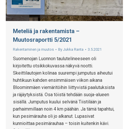
Meteliä ja rakentamista –
Muutosraportti 5/2021
Rakentaminen ja muutos
By
Jukka Ranta
3.5.2021
Suomenojan Luonnon taulutelineeseen oli
kirjoitettu otsikkokuvassa näkyvä nootti.
Skeittilautojen kolinaa suurempi jumputus aiheutui
huhtikuun kahden ensimmäisen viikon aikana
Bloominmäen viemäritöihin liittyvistä paalutuksista
ja räjäytyksistä. Osa töistä tehdään suoja-alueen
sisällä. Jumputus kuului selvänä Tiistilään ja
parhaimmillaan noin 4 km päähän. Ja tämä tapahtui,
kun pesimärauha oli jo alkanut. Lupasivat
kunnioittaa pesimärauhaa – toisin kuitenkin kävi.