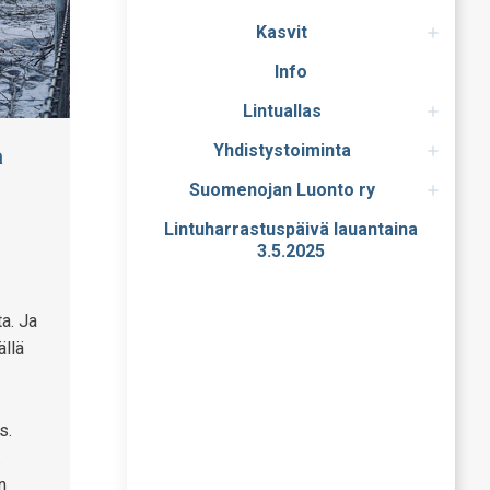
Kasvit
Info
Lintuallas
Yhdistystoiminta
a
Suomenojan Luonto ry
Lintuharrastuspäivä lauantaina
3.5.2025
a. Ja
ällä
s.
.
n