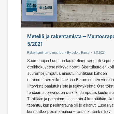
Meteliä ja rakentamista – Muutosrapo
5/2021
Rakentaminen ja muutos
By
Jukka Ranta
3.5.2021
Suomenojan Luonnon taulutelineeseen oli kirjoite
otsikkokuvassa näkyvä nootti. Skeittilautojen kol
suurempi jumputus aiheutui huhtikuun kahden
ensimmäisen viikon aikana Bloominmäen viemäri
liittyvistä paalutuksista ja räjäytyksistä. Osa töist
tehdään suoja-alueen sisällä. Jumputus kuului se
Tiistilään ja parhaimmillaan noin 4 km päähän. Ja
tapahtui, kun pesimärauha oli jo alkanut. Lupasiva
kunnioittaa pesimärauhaa – toisin kuitenkin kävi.