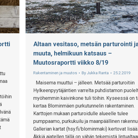
rtti
Altaan vesitaso, metsän parturointi j
muuta, helmikuun katsaus –
Muutosraportti viikko 8/19
ttu
Rakentaminen ja muutos
By
Jukka Ranta
25.2.2019
inaa
Maisema muuttui – jälleen. Metsää parturoitiin
Hylkeenpyytäjäntien varrelta puhdistamon puolelt
töihin
myöhemmin kaivinkone tuli töihin. Kyseessä on t
ä
kertaa Blominmäen purkutunnelin rakentaminen.
lvänä
Karttojen mukaan parturoidulle alueelle tulee
 tämä
pumppaamo, purkukuilu ja maanpäällinen rakennu
t
Gallerian kartat (hsy.fi/blominmaki) kertovat lisää
Äkkiä ajatellen tällä on vähän tekemistä lintualtaa