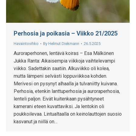
Perhosia ja poikasia – Viikko 21/2025
Havaintovihko
By
Helmut Diekmann
26.5.2025
Auroraperhonen, lentävä koiras – Esa Mälkönen
Jukka Ranta: Aikaisempia viikkoja vaihtelevampi
viikko. Sadettakin saatiin. Alkuviikko oli kolea,
mutta lämpeni selvästi loppuviikkoa kohden.
Merivesi on pysynyt alhaalla ja tulvaniitty kuivana.
Perhosia, etenkin lanttuperhosia ja auroraperhosia,
lenteli paljon. Eivät kuitenkaan pysähtyneet
kamerani eteen kuvattaviksi. Ja lentokin oli
poukkoilevaa. Lintualtaalla on keinolauttojen suosio
kasvanut ja niillä on…