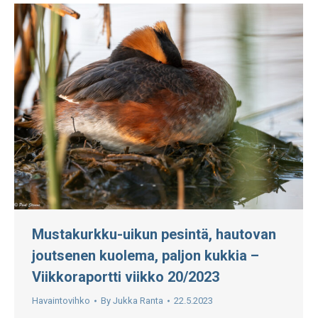
Mustakurkku-uikun pesintä, hautovan
joutsenen kuolema, paljon kukkia –
Viikkoraportti viikko 20/2023
Havaintovihko
By
Jukka Ranta
22.5.2023