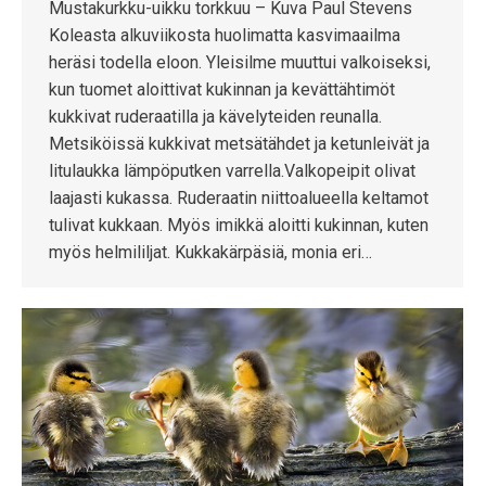
Mustakurkku-uikku torkkuu – Kuva Paul Stevens
Koleasta alkuviikosta huolimatta kasvimaailma
heräsi todella eloon. Yleisilme muuttui valkoiseksi,
kun tuomet aloittivat kukinnan ja kevättähtimöt
kukkivat ruderaatilla ja kävelyteiden reunalla.
Metsiköissä kukkivat metsätähdet ja ketunleivät ja
litulaukka lämpöputken varrella.Valkopeipit olivat
laajasti kukassa. Ruderaatin niittoalueella keltamot
tulivat kukkaan. Myös imikkä aloitti kukinnan, kuten
myös helmililjat. Kukkakärpäsiä, monia eri…