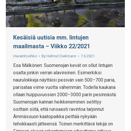
Kesäisiä uutisia mm. lintujen
maailmasta – Viikko 22/2021
Havaintovihko
By
Helmut Diekmann
7.6.2021
Esa Mälkönen: Suomenojan kevät on ollut lintujen
osalta jonkin verran alavireinen. Esimerkiksi
naurulokkeja näyttäisi pesivän vain 500–700 paria,
parisataa viime vuotta vähemmän. Todella kaukana
ollaan huippuvuosien 2000–3000 parin pesinnästä.
Suomenojan kannan heikkeneminen selittyy
osittain siitä, että runsaasti ravintoa tarjonnut
Ämmässuon kaatopaikka peittää nykyään
tehokkaasti jätteensä. Toinen merkittävä tekijä on