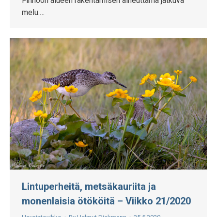
Finnoon alueen rakentamisen aiheuttama jatkuva
melu.…
Lintuperheitä, metsäkauriita ja
monenlaisia ötököitä – Viikko 21/2020