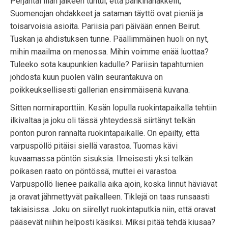
Perjantai illan jälkeen tuntui, että pähkinänakkelit,
Suomenojan ohdakkeet ja sataman täyttö ovat pieniä ja
toisarvoisia asioita. Pariisia pari päivään ennen Beirut.
Tuskan ja ahdistuksen tunne. Päällimmäinen huoli on nyt,
mihin maailma on menossa. Mihin voimme enää luottaa?
Tuleeko sota kaupunkien kadulle? Pariisin tapahtumien
johdosta kuun puolen välin seurantakuva on
poikkeuksellisesti gallerian ensimmäisenä kuvana.
Sitten normiraporttiin. Kesän lopulla ruokintapaikalla tehtiin
ilkivaltaa ja joku oli tässä yhteydessä siirtänyt telkän
pönton puron rannalta ruokintapaikalle. On epäilty, että
varpuspöllö pitäisi siellä varastoa. Tuomas kävi
kuvaamassa pöntön sisuksia. Ilmeisesti yksi telkän
poikasen raato on pöntössä, muttei ei varastoa.
Varpuspöllö lienee paikalla aika ajoin, koska linnut häviävät
ja oravat jähmettyvät paikalleen. Tiklejä on taas runsaasti
takiaisissa. Joku on siirellyt ruokintaputkia niin, että oravat
pääsevät niihin helposti käsiksi. Miksi pitää tehdä kiusaa?