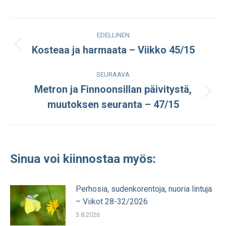
Facebook
LinkedIn
WhatsApp
X
Post
EDELLINEN
navigation
Kosteaa ja harmaata – Viikko 45/15
Edellinen
julkaisu:
SEURAAVA
Metron ja Finnoonsillan päivitystä,
Seuraava
muutoksen seuranta – 47/15
julkaisu:
Sinua voi kiinnostaa myös:
Perhosia, sudenkorentoja, nuoria lintuja
– Viikot 28-32/2026
3.8.2026