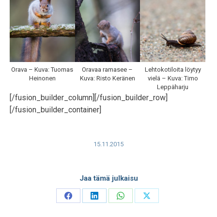
Orava – Kuva: Tuomas
Oravaa ramasee –
Lehtokotiloita löytyy
Heinonen
Kuva: Risto Keränen
vielä – Kuva: Timo
Leppäharju
[/fusion_builder_column][/fusion_builder_row]
[/fusion_builder_container]
15.11.2015
Jaa tämä julkaisu
Share
Share
Share
Share
on
on
on
on