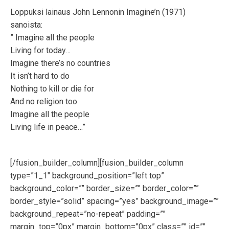
Loppuksi lainaus John Lennonin Imagine’n (1971)
sanoista:
” Imagine all the people
Living for today…
Imagine there’s no countries
It isn’t hard to do
Nothing to kill or die for
And no religion too
Imagine all the people
Living life in peace…”
[/fusion_builder_column][fusion_builder_column
type=”1_1″ background_position=”left top”
background_color=”” border_size=”” border_color=””
border_style=”solid” spacing=”yes” background_image=””
background_repeat=”no-repeat” padding=””
margin_top=”0px” margin_bottom=”0px” class=”” id=””