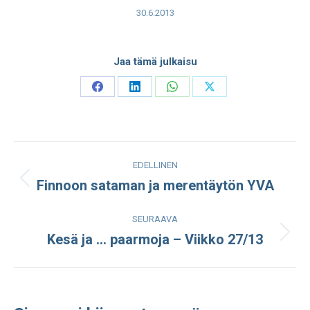
30.6.2013
Jaa tämä julkaisu
Share
Share
Share
Share
on
on
on
on
Facebook
LinkedIn
WhatsApp
X
Post
EDELLINEN
navigation
Finnoon sataman ja merentäytön YVA
Edellinen
julkaisu:
SEURAAVA
Kesä ja … paarmoja – Viikko 27/13
Seuraava
julkaisu: