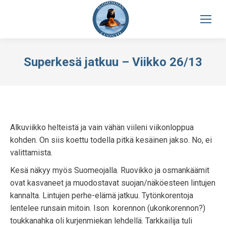
Superkesä jatkuu – Viikko 26/13
Alkuviikko helteistä ja vain vähän viileni viikonloppua
kohden. On siis koettu todella pitkä kesäinen jakso. No, ei
valittamista.
Kesä näkyy myös Suomeojalla. Ruovikko ja osmankäämit
ovat kasvaneet ja muodostavat suojan/näköesteen lintujen
kannalta. Lintujen perhe-elämä jatkuu. Tytönkorentoja
lentelee runsain mitoin. Ison korennon (ukonkorennon?)
toukkanahka oli kurjenmiekan lehdellä. Tarkkailija tuli