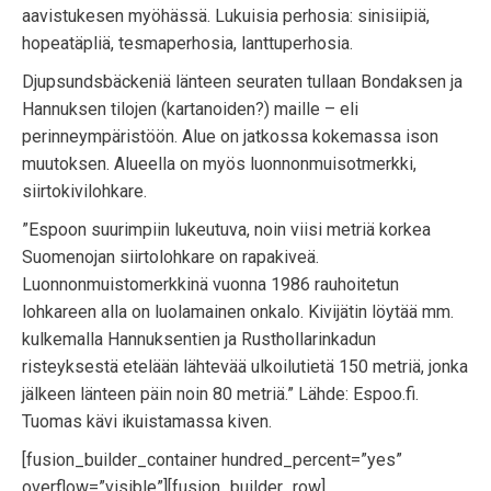
aavistukesen myöhässä. Lukuisia perhosia: sinisiipiä,
hopeatäpliä, tesmaperhosia, lanttuperhosia.
Djupsundsbäckeniä länteen seuraten tullaan Bondaksen ja
Hannuksen tilojen (kartanoiden?) maille – eli
perinneympäristöön. Alue on jatkossa kokemassa ison
muutoksen. Alueella on myös luonnonmuisotmerkki,
siirtokivilohkare.
”Espoon suurimpiin lukeutuva, noin viisi metriä korkea
Suomenojan siirtolohkare on rapakiveä.
Luonnonmuistomerkkinä vuonna 1986 rauhoitetun
lohkareen alla on luolamainen onkalo. Kivijätin löytää mm.
kulkemalla Hannuksentien ja Rusthollarinkadun
risteyksestä etelään lähtevää ulkoilutietä 150 metriä, jonka
jälkeen länteen päin noin 80 metriä.” Lähde: Espoo.fi.
Tuomas kävi ikuistamassa kiven.
[fusion_builder_container hundred_percent=”yes”
overflow=”visible”][fusion_builder_row]