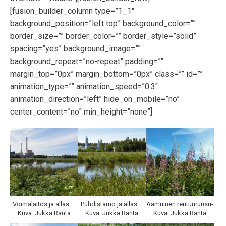
[fusion_builder_column type=”1_1″
background_position=”left top” background_color=””
border_size=”” border_color=”” border_style=”solid”
spacing=”yes” background_image=””
background_repeat=”no-repeat” padding=””
margin_top=”0px” margin_bottom=”0px” class=”” id=””
animation_type=”” animation_speed=”0.3″
animation_direction=”left” hide_on_mobile=”no”
center_content=”no” min_height=”none”]
Voimalaitos ja allas –
Puhdistamo ja allas –
Aamuinen rentunruusu-
Kuva: Jukka Ranta
Kuva: Jukka Ranta
Kuva: Jukka Ranta