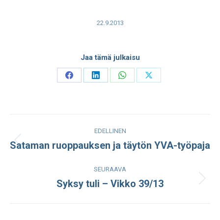
22.9.2013
Jaa tämä julkaisu
Share
Share
Share
Share
on
on
on
on
Facebook
LinkedIn
WhatsApp
X
Post
EDELLINEN
navigation
Sataman ruoppauksen ja täytön YVA-työpaja
Edellinen
julkaisu:
SEURAAVA
Syksy tuli – Vikko 39/13
Seuraava
julkaisu: