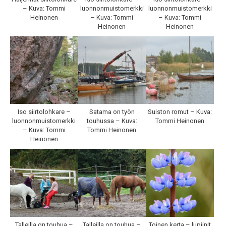
– Kuva: Tommi
luonnonmuistomerkki
luonnonmuistomerkki
Heinonen
– Kuva: Tommi
– Kuva: Tommi
Heinonen
Heinonen
Iso siirtolohkare –
Satama on työn
Suiston romut – Kuva:
luonnonmuistomerkki
touhussa – Kuva:
Tommi Heinonen
– Kuva: Tommi
Tommi Heinonen
Heinonen
Talleilla on touhua –
Talleilla on touhua –
Toinen kerta – lupiinit