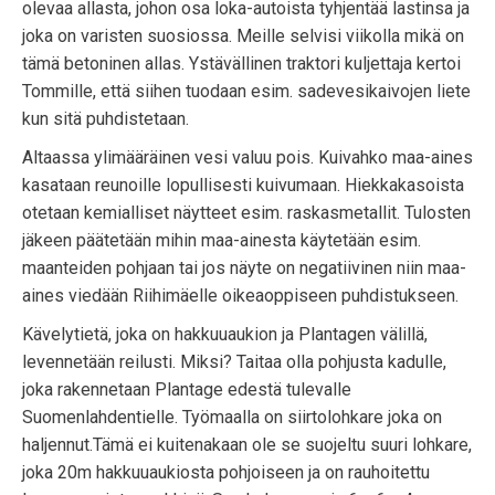
olevaa allasta, johon osa loka-autoista tyhjentää lastinsa ja
joka on varisten suosiossa. Meille selvisi viikolla mikä on
tämä betoninen allas. Ystävällinen traktori kuljettaja kertoi
Tommille, että siihen tuodaan esim. sadevesikaivojen liete
kun sitä puhdistetaan.
Altaassa ylimääräinen vesi valuu pois. Kuivahko maa-aines
kasataan reunoille lopullisesti kuivumaan. Hiekkakasoista
otetaan kemialliset näytteet esim. raskasmetallit. Tulosten
jäkeen päätetään mihin maa-ainesta käytetään esim.
maanteiden pohjaan tai jos näyte on negatiivinen niin maa-
aines viedään Riihimäelle oikeaoppiseen puhdistukseen.
Kävelytietä, joka on hakkuuaukion ja Plantagen välillä,
levennetään reilusti. Miksi? Taitaa olla pohjusta kadulle,
joka rakennetaan Plantage edestä tulevalle
Suomenlahdentielle. Työmaalla on siirtolohkare joka on
haljennut.Tämä ei kuitenakaan ole se suojeltu suuri lohkare,
joka 20m hakkuuaukiosta pohjoiseen ja on rauhoitettu