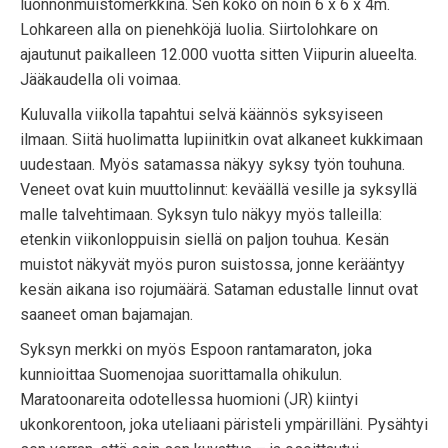
luonnonmuistomerkkinä. Sen koko on noin 6 x 6 x 4m.
Lohkareen alla on pienehköjä luolia. Siirtolohkare on
ajautunut paikalleen 12.000 vuotta sitten Viipurin alueelta.
Jääkaudella oli voimaa.
Kuluvalla viikolla tapahtui selvä käännös syksyiseen
ilmaan. Siitä huolimatta lupiinitkin ovat alkaneet kukkimaan
uudestaan. Myös satamassa näkyy syksy työn touhuna.
Veneet ovat kuin muuttolinnut: keväällä vesille ja syksyllä
malle talvehtimaan. Syksyn tulo näkyy myös talleilla:
etenkin viikonloppuisin siellä on paljon touhua. Kesän
muistot näkyvät myös puron suistossa, jonne kerääntyy
kesän aikana iso rojumäärä. Sataman edustalle linnut ovat
saaneet oman bajamajan.
Syksyn merkki on myös Espoon rantamaraton, joka
kunnioittaa Suomenojaa suorittamalla ohikulun.
Maratoonareita odotellessa huomioni (JR) kiintyi
ukonkorentoon, joka uteliaani päristeli ympärilläni. Pysähtyi