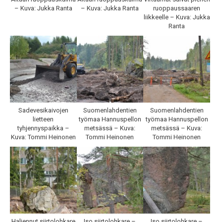
– Kuva: Jukka Ranta
– Kuva: Jukka Ranta
ruoppaussaaren
liikkeelle – Kuva: Jukka
Ranta
Sadevesikaivojen
Suomenlahdentien
Suomenlahdentien
lietteen
työmaa Hannuspellon
työmaa Hannuspellon
tyhjennyspaikka –
metsässä – Kuva:
metsässä – Kuva:
Kuva: Tommi Heinonen
Tommi Heinonen
Tommi Heinonen
Haljennut siirtolohkare
Iso siirtolohkare –
Iso siirtolohkare –