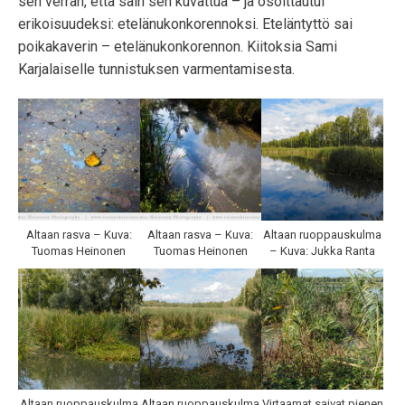
sen verran, että sain sen kuvattua – ja osoittautui
erikoisuudeksi: etelänukonkorennoksi. Eteläntyttö sai
poikakaverin – etelänukonkorennon. Kiitoksia Sami
Karjalaiselle tunnistuksen varmentamisesta.
Altaan rasva – Kuva:
Altaan rasva – Kuva:
Altaan ruoppauskulma
Tuomas Heinonen
Tuomas Heinonen
– Kuva: Jukka Ranta
Altaan ruoppauskulma
Altaan ruoppauskulma
Virtaamat saivat pienen