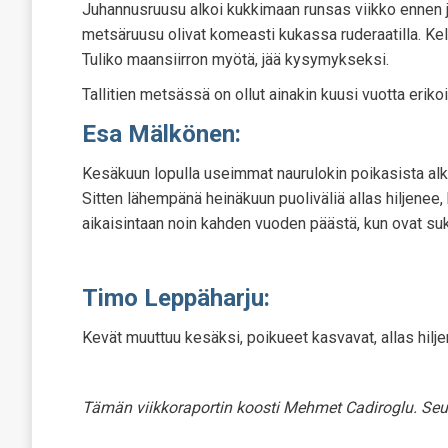
Juhannusruusu alkoi kukkimaan runsas viikko ennen ju
metsäruusu olivat komeasti kukassa ruderaatilla. Ke
Tuliko maansiirron myötä, jää kysymykseksi.
Tallitien metsässä on ollut ainakin kuusi vuotta eri
Esa Mälkönen:
Kesäkuun lopulla useimmat naurulokin poikasista alkava
Sitten lähempänä heinäkuun puoliväliä allas hiljenee,
aikaisintaan noin kahden vuoden päästä, kun ovat su
Timo Leppäharju:
Kevät muuttuu kesäksi, poikueet kasvavat, allas hilje
Tämän viikkoraportin koosti Mehmet Cadiroglu. Seu