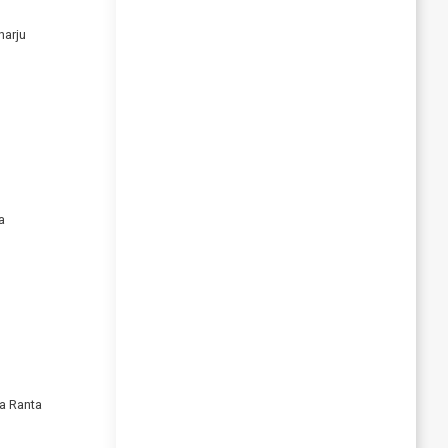
harju
a
a Ranta