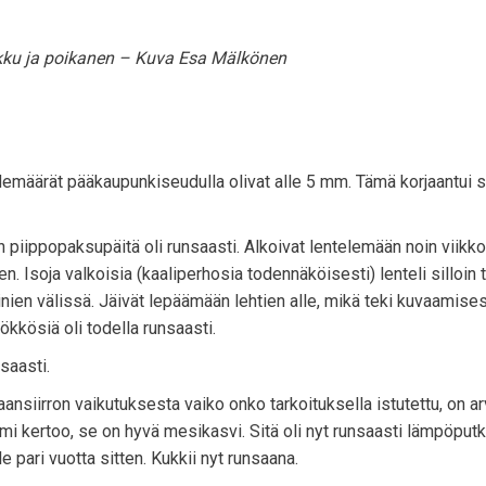
kku ja poikanen – Kuva Esa Mälkönen
demäärät pääkaupunkiseudulla olivat alle 5 mm. Tämä korjaantui s
aan piippopaksupäitä oli runsaasti. Alkoivat lentelemään noin viik
n. Isoja valkoisia (kaaliperhosia todennäköisesti) lenteli silloin t
einien välissä. Jäivät lepäämään lehtien alle, mikä teki kuvaamise
ökkösiä oli todella runsaasti.
saasti.
aansiirron vaikutuksesta vaiko onko tarkoituksella istutettu, on ar
 nimi kertoo, se on hyvä mesikasvi. Sitä oli nyt runsaasti lämpöput
e pari vuotta sitten. Kukkii nyt runsaana.