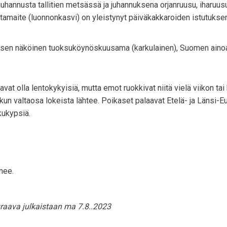
hannusta tallitien metsässä ja juhannuksena orjanruusu, iharuusu
ltamaite (luonnonkasvi) on yleistynyt päiväkakkaroiden istutukse
koisen näköinen tuoksuköynöskuusama (karkulainen), Suomen ainoa 
t olla lentokykyisiä, mutta emot ruokkivat niitä vielä viikon tai 
 kun valtaosa lokeista lähtee. Poikaset palaavat Etelä- ja Länsi-
kukypsiä.
nee.
raava julkaistaan ma 7.8..2023