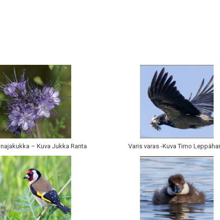
unajakukka – Kuva Jukka Ranta
Varis varas -Kuva Timo Leppähar