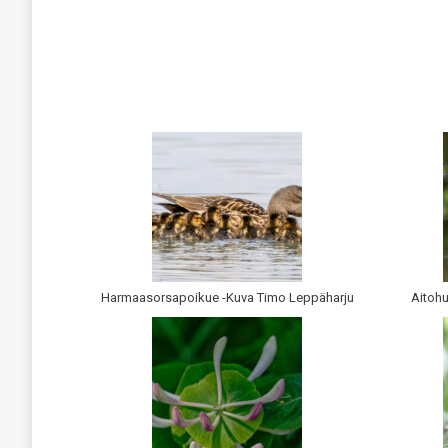
Harmaasorsapoikue -Kuva Timo Leppäharju
Aitoh