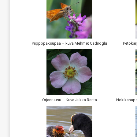
Piippopaksupää – kuva Mehmet Cadiroglu
Petokär
Orjanruusu – Kuva Jukka Ranta
Nokikanapo