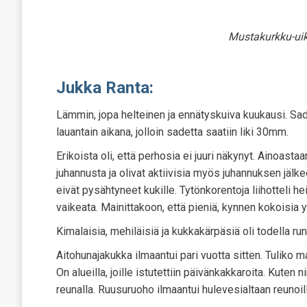
Mustakurkku-ui
Jukka Ranta:
Lämmin, jopa helteinen ja ennätyskuiva kuukausi. Sa
lauantain aikana, jolloin sadetta saatiin liki 30mm.
Erikoista oli, että perhosia ei juuri näkynyt. Ainoast
juhannusta ja olivat aktiivisia myös juhannuksen jälkee
eivät pysähtyneet kukille. Tytönkorentoja liihotteli h
vaikeata. Mainittakoon, että pieniä, kynnen kokoisia y
Kimalaisia, mehiläisiä ja kukkakärpäsiä oli todella run
Aitohunajakukka ilmaantui pari vuotta sitten. Tuliko m
On alueilla, joille istutettiin päivänkakkaroita. Kuten
reunalla. Ruusuruoho ilmaantui hulevesialtaan reunoill