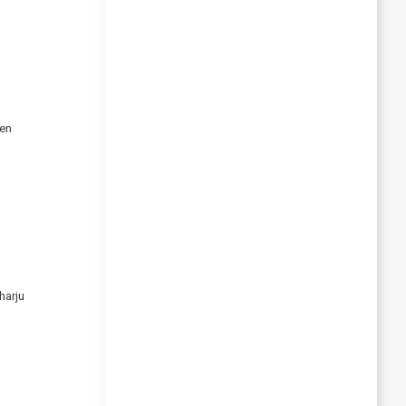
nen
harju