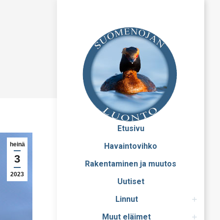
Etusivu
heinä
Havaintovihko
3
Rakentaminen ja muutos
2023
Uutiset
Linnut
Muut eläimet