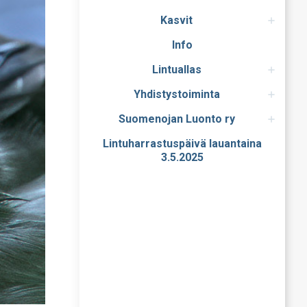
Kasvit
Info
Lintuallas
Yhdistystoiminta
Suomenojan Luonto ry
Lintuharrastuspäivä lauantaina
3.5.2025