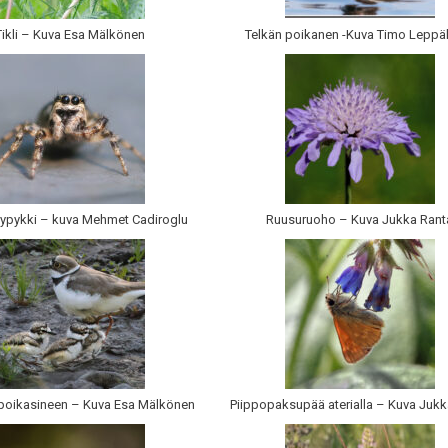
Tikli – Kuva Esa Mälkönen
Telkän poikanen -Kuva Timo Leppä
ypykki – kuva Mehmet Cadiroglu
Ruusuruoho – Kuva Jukka Rant
i poikasineen – Kuva Esa Mälkönen
Piippopaksupää aterialla – Kuva Jukk