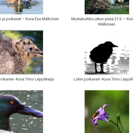
i ja poikaset – Kuva Esa Mälkönen
Mustakurkku-uikun pesä 21.6. – Ku
Mälkönen
poikanen -Kuva Timo Leppäharju
Lokin poikanen -Kuva Timo Leppäh