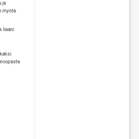
 ja
n myötä.
liaani.
kaksi.
Euroopasta