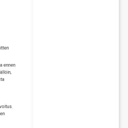
itten
koa ennen
ällöin,
sta
voitus.
ken