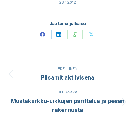
28.4.2012
Jaa tämä julkaisu
Share
Share
Share
Share
on
on
on
on
Facebook
LinkedIn
WhatsApp
X
Post
EDELLINEN
navigation
Piisamit aktiivisena
Edellinen
julkaisu:
SEURAAVA
Mustakurkku-uikkujen parittelua ja pesän
Seuraava
rakennusta
julkaisu: