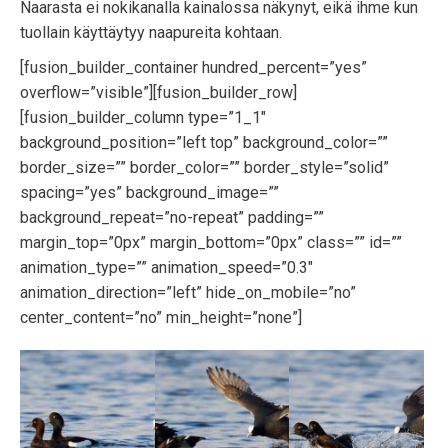
Naarasta ei nokikanalla kainalossa näkynyt, eikä ihme kun
tuollain käyttäytyy naapureita kohtaan.
[fusion_builder_container hundred_percent=”yes”
overflow=”visible”][fusion_builder_row]
[fusion_builder_column type=”1_1″
background_position=”left top” background_color=””
border_size=”” border_color=”” border_style=”solid”
spacing=”yes” background_image=””
background_repeat=”no-repeat” padding=””
margin_top=”0px” margin_bottom=”0px” class=”” id=””
animation_type=”” animation_speed=”0.3″
animation_direction=”left” hide_on_mobile=”no”
center_content=”no” min_height=”none”]