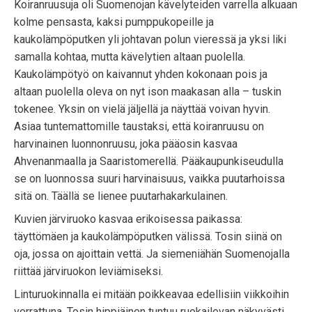
Koiranruusuja oli Suomenojan kävelyteiden varrella alkuaan
kolme pensasta, kaksi pumppukopeille ja
kaukolämpöputken yli johtavan polun vieressä ja yksi liki
samalla kohtaa, mutta kävelytien altaan puolella.
Kaukolämpötyö on kaivannut yhden kokonaan pois ja
altaan puolella oleva on nyt ison maakasan alla – tuskin
tokenee. Yksin on vielä jäljellä ja näyttää voivan hyvin.
Asiaa tuntemattomille taustaksi, että koiranruusu on
harvinainen luonnonruusu, joka pääosin kasvaa
Ahvenanmaalla ja Saaristomerellä. Pääkaupunkiseudulla
se on luonnossa suuri harvinaisuus, vaikka puutarhoissa
sitä on. Täällä se lienee puutarhakarkulainen.
Kuvien järviruoko kasvaa erikoisessa paikassa:
täyttömäen ja kaukolämpöputken välissä. Tosin siinä on
oja, jossa on ajoittain vettä. Ja siemeniähän Suomenojalla
riittää järviruokon leviämiseksi.
Linturuokinnalla ei mitään poikkeavaa edellisiin viikkoihin
verrattuna. Tosin hippiäinen tuntuu ruokailevan näkyvästi