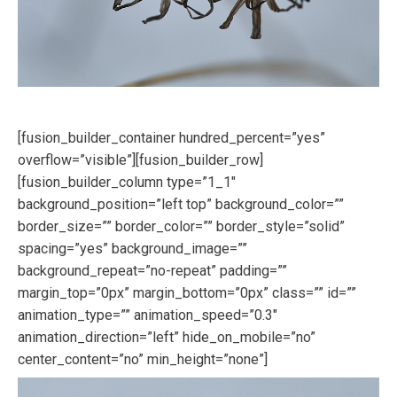
[fusion_builder_container hundred_percent=”yes”
overflow=”visible”][fusion_builder_row]
[fusion_builder_column type=”1_1″
background_position=”left top” background_color=””
border_size=”” border_color=”” border_style=”solid”
spacing=”yes” background_image=””
background_repeat=”no-repeat” padding=””
margin_top=”0px” margin_bottom=”0px” class=”” id=””
animation_type=”” animation_speed=”0.3″
animation_direction=”left” hide_on_mobile=”no”
center_content=”no” min_height=”none”]