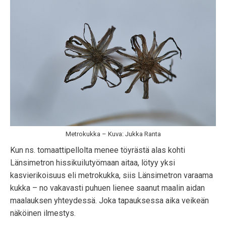
Metrokukka – Kuva: Jukka Ranta
Kun ns. tomaattipellolta menee töyrästä alas kohti
Länsimetron hissikuilutyömaan aitaa, lötyy yksi
kasvierikoisuus eli metrokukka, siis Länsimetron varaama
kukka – no vakavasti puhuen lienee saanut maalin aidan
maalauksen yhteydessä. Joka tapauksessa aika veikeän
näköinen ilmestys.