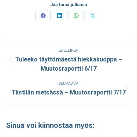
Jaa tämä julkaisu
Share
Share
Share
Share
on
on
on
on
Facebook
LinkedIn
WhatsApp
X
Post
EDELLINEN
navigation
Tuleeko täyttömäestä hiekkakuoppa –
Edellinen
Muutosraportti 6/17
julkaisu:
SEURAAVA
Tiistilän metsässä – Muutosraportti 7/17
Seuraava
julkaisu:
Sinua voi kiinnostaa myös: