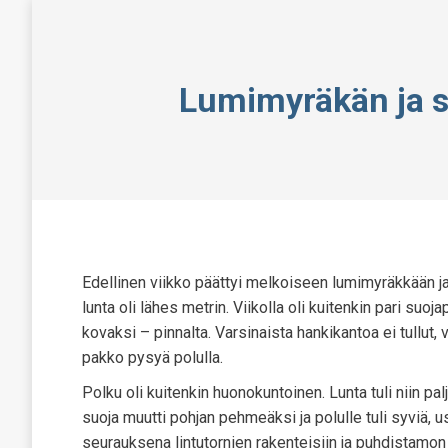
Lumimyräkän ja s
Edellinen viikko päättyi melkoiseen lumimyräkkään ja
lunta oli lähes metrin. Viikolla oli kuitenkin pari su
kovaksi – pinnalta. Varsinaista hankikantoa ei tullut,
pakko pysyä polulla.
Polku oli kuitenkin huonokuntoinen. Lunta tuli niin palj
suoja muutti pohjan pehmeäksi ja polulle tuli syviä, 
seurauksena lintutornien rakenteisiin ja puhdistamon