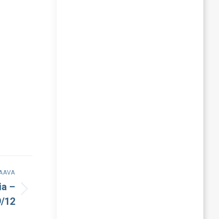
AAVA
ia –
9/12