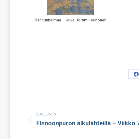
Illan tunnelmaa – Kuva: Tommi Heinonen
S
o
F
Post
EDELLINEN
navigation
Finnoonpuron alkulähteillä – Viikko 
Edellinen
julkaisu: