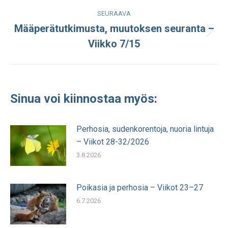
SEURAAVA
Määperätutkimusta, muutoksen seuranta –
Seuraava
Viikko 7/15
julkaisu:
Sinua voi kiinnostaa myös:
Perhosia, sudenkorentoja, nuoria lintuja
– Viikot 28-32/2026
3.8.2026
Poikasia ja perhosia – Viikot 23–27
6.7.2026