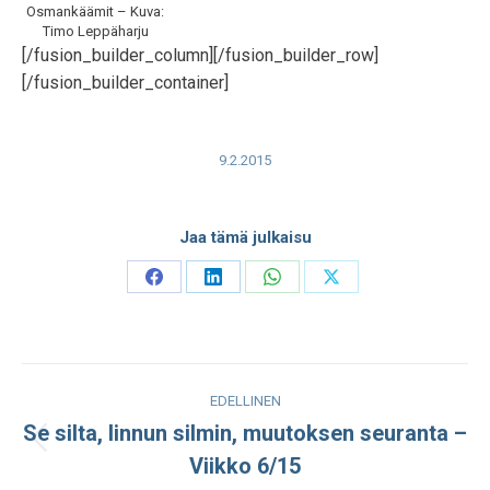
Osmankäämit – Kuva:
Timo Leppäharju
[/fusion_builder_column][/fusion_builder_row]
[/fusion_builder_container]
9.2.2015
Jaa tämä julkaisu
Share
Share
Share
Share
on
on
on
on
Facebook
LinkedIn
WhatsApp
X
Post
EDELLINEN
navigation
Se silta, linnun silmin, muutoksen seuranta –
Edellinen
Viikko 6/15
julkaisu: