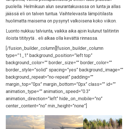
puolella. Helmikuun alun seurantakuvassa on lunta ja allas
jäässä eli on talven tuntua. Vaihtelevasta lämpötilasta
huolimatta maisema on pysynyt valkoisena koko viikon.
Luonto nukkuu talviunta, vaikka aika ajoin kulunut talitintin
iloista titityytä .. eli alkaa olla kevättä rinnassa.
[/fusion_builder_column][fusion_builder_column
type=”1_1″ background_position=”left top”
background_color=”” border_size=”” border_color=””
border_style=”solid” spacing=”yes” background_image=””
background_repeat=”no-repeat” padding=””
margin_top=”0px” margin_bottom=”0px” class=”” id=””
animation_type=”” animation_speed=”0.3″
animation_direction=”left” hide_on_mobile=”no”
center_content=”no” min_height=”none”]