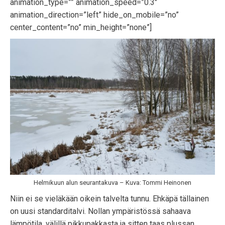
animation_type=”” animation_speed=”0.3″
animation_direction=”left” hide_on_mobile=”no”
center_content=”no” min_height=”none”]
Helmikuun alun seurantakuva – Kuva: Tommi Heinonen
Niin ei se vieläkään oikein talvelta tunnu. Ehkäpä tällainen
on uusi standarditalvi. Nollan ympäristössä sahaava
lämpötila, välillä pikkupakkasta ja sitten taas plussan