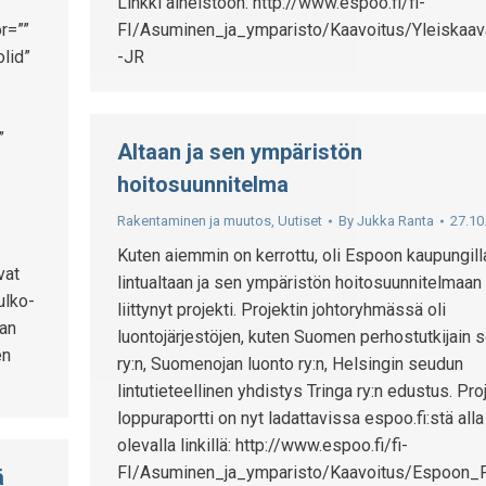
Linkki aineistoon: http://www.espoo.fi/fi-
r=””
FI/Asuminen_ja_ymparisto/Kaavoitus/Yleiskaava
lid”
-JR
”
Altaan ja sen ympäristön
hoitosuunnitelma
Rakentaminen ja muutos
,
Uutiset
By
Jukka Ranta
27.10
Kuten aiemmin on kerrottu, oli Espoon kaupungill
vat
lintualtaan ja sen ympäristön hoitosuunnitelmaan
ulko-
liittynyt projekti. Projektin johtoryhmässä oli
aan
luontojärjestöjen, kuten Suomen perhostutkijain 
en
ry:n, Suomenojan luonto ry:n, Helsingin seudun
lintutieteellinen yhdistys Tringa ry:n edustus. Pro
loppuraportti on nyt ladattavissa espoo.fi:stä alla
olevalla linkillä: http://www.espoo.fi/fi-
FI/Asuminen_ja_ymparisto/Kaavoitus/Espoon_
ä