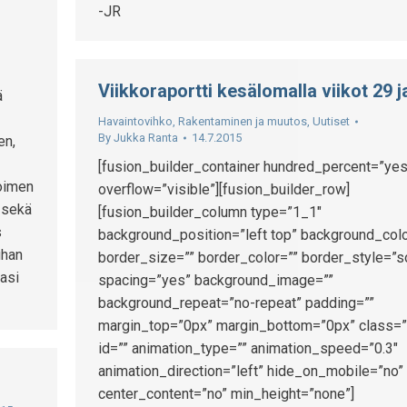
-JR
Viikkoraportti kesälomalla viikot 29 j
ä
Havaintovihko
,
Rakentaminen ja muutos
,
Uutiset
By
Jukka Ranta
14.7.2015
en,
[fusion_builder_container hundred_percent=”yes
toimen
overflow=”visible”][fusion_builder_row]
) sekä
[fusion_builder_column type=”1_1″
s
background_position=”left top” background_colo
uhan
border_size=”” border_color=”” border_style=”s
asi
spacing=”yes” background_image=””
background_repeat=”no-repeat” padding=””
margin_top=”0px” margin_bottom=”0px” class=”
id=”” animation_type=”” animation_speed=”0.3″
animation_direction=”left” hide_on_mobile=”no”
center_content=”no” min_height=”none”]