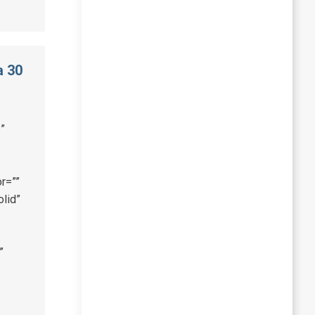
a 30
”
r=””
olid”
”