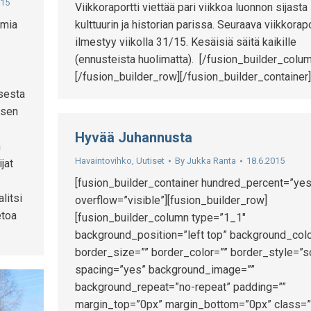
015
Viikkoraportti viettää pari viikkoa luonnon sijasta
lmia
kulttuurin ja historian parissa. Seuraava viikkorapo
ilmestyy viikolla 31/15. Kesäisiä säitä kaikille
(ennusteista huolimatta). [/fusion_builder_colum
[/fusion_builder_row][/fusion_builder_container]
ksesta
ksen
Hyvää Juhannusta
n
Havaintovihko
,
Uutiset
By
Jukka Ranta
18.6.2015
jat
[fusion_builder_container hundred_percent=”yes
litsi
overflow=”visible”][fusion_builder_row]
etoa
[fusion_builder_column type=”1_1″
background_position=”left top” background_colo
border_size=”” border_color=”” border_style=”s
spacing=”yes” background_image=””
background_repeat=”no-repeat” padding=””
margin_top=”0px” margin_bottom=”0px” class=”