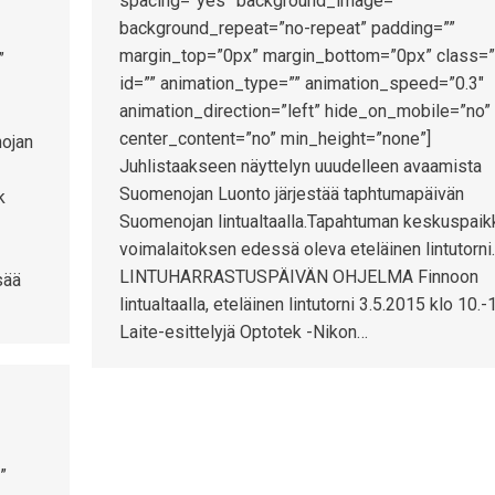
spacing=”yes” background_image=””
background_repeat=”no-repeat” padding=””
margin_top=”0px” margin_bottom=”0px” class=”
”
id=”” animation_type=”” animation_speed=”0.3″
animation_direction=”left” hide_on_mobile=”no”
center_content=”no” min_height=”none”]
ojan
Juhlistaakseen näyttelyn uuudelleen avaamista
Suomenojan Luonto järjestää taphtumapäivän
k
Suomenojan lintualtaalla.Tapahtuman keskuspaik
voimalaitoksen edessä oleva eteläinen lintutorn
LINTUHARRASTUSPÄIVÄN OHJELMA Finnoon
sää
lintualtaalla, eteläinen lintutorni 3.5.2015 klo 10.-
Laite-esittelyjä Optotek -Nikon…
”