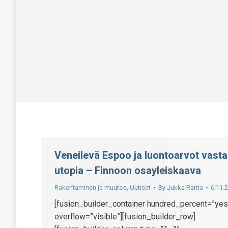
Veneilevä Espoo ja luontoarvot vast
utopia – Finnoon osayleiskaava
Rakentaminen ja muutos
,
Uutiset
By
Jukka Ranta
6.11.
[fusion_builder_container hundred_percent=”yes
overflow=”visible”][fusion_builder_row]