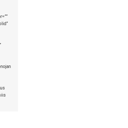
r=””
lid”
”
nojan
kus
iis