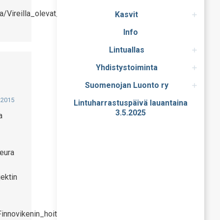
/Vireilla_olevat_osayleiskaavat/Finnoon_osayleiskaava
Kasvit
Info
Lintuallas
Yhdistystoiminta
Suomenojan Luonto ry
.2015
Lintuharrastuspäivä lauantaina
3.5.2025
a
seura
jektin
Finnovikenin_hoitosuunnitelma_suo%2878464%2