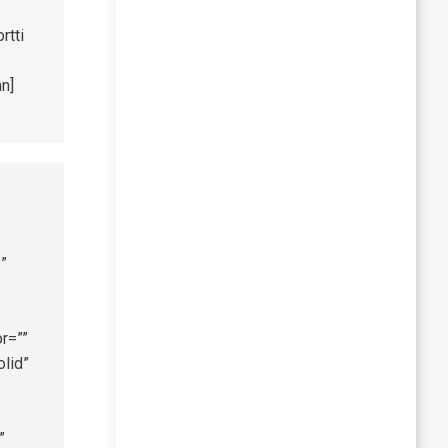
rtti
n]
”
r=””
olid”
”