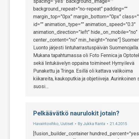
spacing=”yes” background_image=””
background_repeat=”no-repeat” padding=””
margin_top=”0px” margin_bottom=”0px” class=”
id=”” animation_type=”” animation_speed=”0.3″
animation_direction=”left” hide_on_mobile=”no”
center_content=”no” min_height=”none”] Suomen
Luonto järjesti lintuharrastuspäivän Suomenojalla.
Mukana tapahtumassa oli Foto Fennica ja Optote
sekä lintukävelyn oppaina toimineet Hymyilevä
Punakettu ja Tringa. Esillä oli kattava valikoima
kiikareita, kaukoputkia ja objetiiveja. Aurinkoinen 
suosi…
Pelkäävätkö naurulokit jotain?
Havaintovihko
,
Uutiset
By
Jukka Ranta
21.4.2015
[fusion_builder_container hundred_percent=”yes