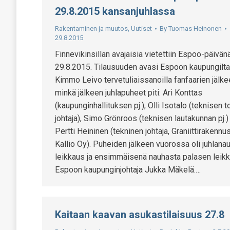
29.8.2015 kansanjuhlassa
Rakentaminen ja muutos
,
Uutiset
By
Tuomas Heinonen
29.8.2015
Finnevikinsillan avajaisia vietettiin Espoo-päivän
29.8.2015. Tilausuuden avasi Espoon kaupungilta
Kimmo Leivo tervetuliaissanoilla fanfaarien jälke
minkä jälkeen juhlapuheet piti: Ari Konttas
(kaupunginhallituksen pj.), Olli Isotalo (teknisen 
johtaja), Simo Grönroos (teknisen lautakunnan pj.
Pertti Heininen (tekninen johtaja, Graniittirakennu
Kallio Oy). Puheiden jälkeen vuorossa oli juhlana
leikkaus ja ensimmäisenä nauhasta palasen leikk
Espoon kaupunginjohtaja Jukka Mäkelä.…
Kaitaan kaavan asukastilaisuus 27.8