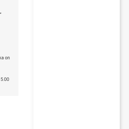
”
ka on
i.
15.00