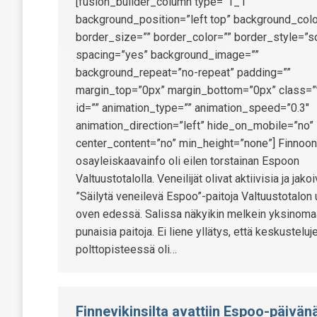
[fusion_builder_column type=”1_1″
background_position=”left top” background_colo
border_size=”” border_color=”” border_style=”so
spacing=”yes” background_image=””
background_repeat=”no-repeat” padding=””
margin_top=”0px” margin_bottom=”0px” class=”
id=”” animation_type=”” animation_speed=”0.3″
animation_direction=”left” hide_on_mobile=”no”
center_content=”no” min_height=”none”] Finnoon
osayleiskaavainfo oli eilen torstainan Espoon
Valtuustotalolla. Veneilijät olivat aktiivisia ja jakoi
”Säilytä veneilevä Espoo”-paitoja Valtuustotalon 
oven edessä. Salissa näkyikin melkein yksinom
punaisia paitoja. Ei liene yllätys, että keskusteluj
polttopisteessä oli…
Finnevikinsilta avattiin Espoo-päivän