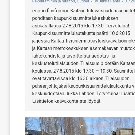
Rakentaminen ja muutos
,
Uutiset
By
Jukka Ranta
3.7.2
espoo.fi informoi: Kaitaan tulevaisuudensuunnite
pohditaan kaupunkisuunnittelukeskuksen
asukasillassa 27.8.2015 klo 17.30. Tervetuloa!
Kaupunkisuunnittelulautakunta päätti 10.6.2015
järjestää Kaitaa-Iivisniemi osayleiskaavaluonno
ja Kaitaan metrokeskuksen asemakaavan muuto
lähtökohdista ja tavoitteista tiedotus- ja
keskustelutilaisuuden. Tilaisuus pidetään Kaitaa
koulussa. 27.8.2015 klo 17.30 – 19.30. Suunnitteli
ovat tavattavissa klo 16.30 alkaen. Tilaisuuden
puheenjohtajaksi kaupunkisuunnittelulautakunta va
keskuudestaan Jukka Lahden. Tervetuloa! Lisäti
Lisätietoa kaavakohteista löydät…