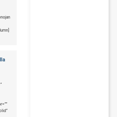
enojan
lumn]
la
”
r=””
olid”