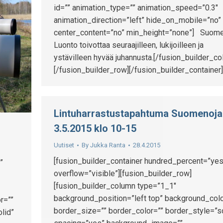
id=”” animation_type=”” animation_speed=”0.3″
animation_direction=”left” hide_on_mobile=”no”
center_content=”no” min_height=”none”] Suom
Luonto toivottaa seuraajilleen, lukijoilleen ja
ystävilleen hyvää juhannusta.[/fusion_builder_co
[/fusion_builder_row][/fusion_builder_container]
Lintuharrastustapahtuma Suomenojal
3.5.2015 klo 10-15
Uutiset
By
Jukka Ranta
28.4.2015
[fusion_builder_container hundred_percent=”yes
”
overflow=”visible”][fusion_builder_row]
[fusion_builder_column type=”1_1″
background_position=”left top” background_colo
r=””
border_size=”” border_color=”” border_style=”s
lid”