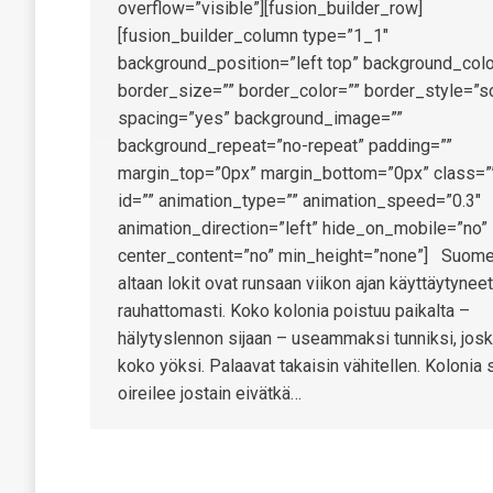
overflow=”visible”][fusion_builder_row]
[fusion_builder_column type=”1_1″
background_position=”left top” background_colo
border_size=”” border_color=”” border_style=”so
spacing=”yes” background_image=””
background_repeat=”no-repeat” padding=””
margin_top=”0px” margin_bottom=”0px” class=”
id=”” animation_type=”” animation_speed=”0.3″
animation_direction=”left” hide_on_mobile=”no”
center_content=”no” min_height=”none”] Suome
altaan lokit ovat runsaan viikon ajan käyttäytyneet
rauhattomasti. Koko kolonia poistuu paikalta –
hälytyslennon sijaan – useammaksi tunniksi, jos
koko yöksi. Palaavat takaisin vähitellen. Kolonia s
oireilee jostain eivätkä…