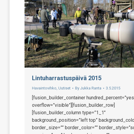
Lintuharrastuspäivä 2015
Havaintovihko
,
Uutiset
By
Jukka Ranta
3.5.2015
[fusion_builder_container hundred_percent=”yes
overflow=”visible”][fusion_builder_row]
[fusion_builder_column type=”1_1″
background_position=”left top” background_colo
border_size=”” border_color=”” border_style=”so