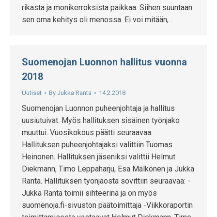
rikasta ja monikerroksista paikkaa. Siihen suuntaan
sen oma kehitys oli menossa. Ei voi mitään,…
Suomenojan Luonnon hallitus vuonna
2018
Uutiset
By
Jukka Ranta
14.2.2018
Suomenojan Luonnon puheenjohtaja ja hallitus
uusiutuivat. Myös hallituksen sisäinen työnjako
muuttui. Vuosikokous päätti seuraavaa:
Hallituksen puheenjohtajaksi valittiin Tuomas
Heinonen. Hallituksen jäseniksi valittii Helmut
Diekmann, Timo Leppäharju, Esa Mälkönen ja Jukka
Ranta. Hallituksen työnjaosta sovittiin seuraavaa: -
Jukka Ranta toimii sihteerinä ja on myös
suomenoja.fi-sivuston päätoimittaja -Viikkoraportin