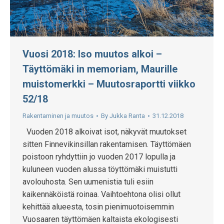
Vuosi 2018: Iso muutos alkoi –
Täyttömäki in memoriam, Maurille
muistomerkki – Muutosraportti viikko
52/18
Rakentaminen ja muutos
By
Jukka Ranta
31.12.2018
Vuoden 2018 alkoivat isot, näkyvät muutokset
sitten Finnevikinsillan rakentamisen. Täyttömäen
poistoon ryhdyttiin jo vuoden 2017 lopulla ja
kuluneen vuoden alussa töyttömäki muistutti
avolouhosta. Sen uumenistia tuli esiin
kaikennäköistä roinaa. Vaihtoehtona olisi ollut
kehittää alueesta, tosin pienimuotoisemmin
Vuosaaren täyttömäen kaltaista ekologisesti