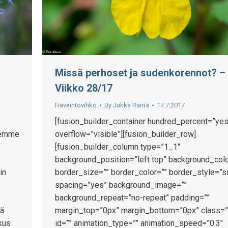
Missä perhoset ja sudenkorennot? –
Viikko 28/17
Havaintovihko
By
Jukka Ranta
17.7.2017
[fusion_builder_container hundred_percent=”yes
olemme
overflow=”visible”][fusion_builder_row]
[fusion_builder_column type=”1_1″
background_position=”left top” background_colo
in
border_size=”” border_color=”” border_style=”s
spacing=”yes” background_image=””
background_repeat=”no-repeat” padding=””
lä
margin_top=”0px” margin_bottom=”0px” class=”
kus
id=”” animation_type=”” animation_speed=”0.3″