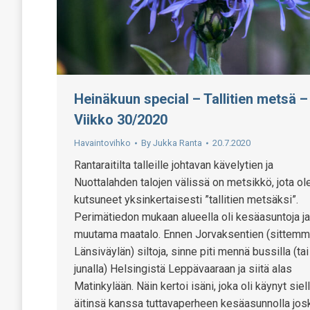
Heinäkuun special – Tallitien metsä –
Viikko 30/2020
Havaintovihko
By
Jukka Ranta
20.7.2020
Rantaraitilta talleille johtavan kävelytien ja
Nuottalahden talojen välissä on metsikkö, jota 
kutsuneet yksinkertaisesti ”tallitien metsäksi”.
Perimätiedon mukaan alueella oli kesäasuntoja ja
muutama maatalo. Ennen Jorvaksentien (sittemm
Länsiväylän) siltoja, sinne piti mennä bussilla (tai
junalla) Helsingistä Leppävaaraan ja siitä alas
Matinkylään. Näin kertoi isäni, joka oli käynyt siel
äitinsä kanssa tuttavaperheen kesäasunnolla jos