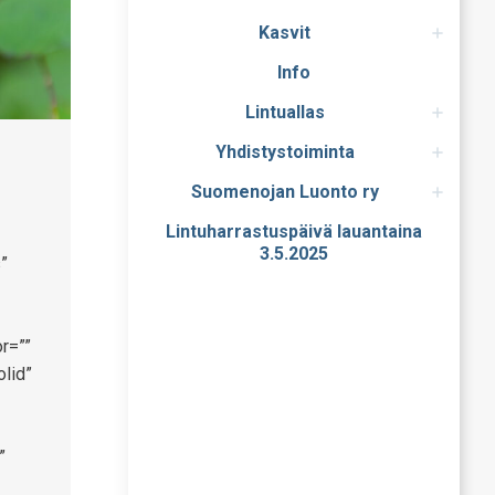
Kasvit
Info
Lintuallas
Yhdistystoiminta
Suomenojan Luonto ry
Lintuharrastuspäivä lauantaina
3.5.2025
”
r=””
olid”
”