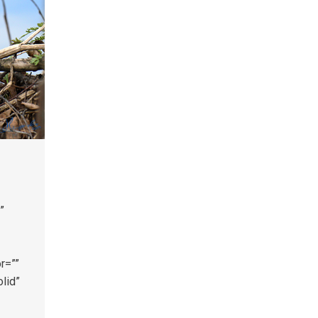
”
r=””
lid”