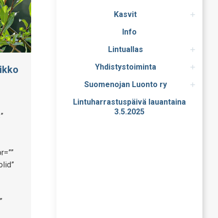
Kasvit
Info
Lintuallas
Yhdistystoiminta
iikko
Suomenojan Luonto ry
Lintuharrastuspäivä lauantaina
3.5.2025
”
r=””
olid”
”