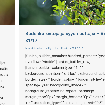
Sudenkorentoja ja syysmuuttajia – V
31/17
Havaintovihko
By
Jukka Ranta
7.8.2017
[fusion_builder_container hundred_percent=”yes
overflow=”visible”][fusion_builder_row]
ijät
[fusion_builder_column type=”1_1″
enään.
background_position=”left top” background_colo
hosia
border_size=”” border_color=”” border_style=”s
in
spacing=”yes” background_image=””
ikä
background_repeat=”no-repeat” padding=””
margin_top=”0px” margin_bottom=”0px” class=”
si
id=”” animation_type=”” animation_speed=”0.3″
vat