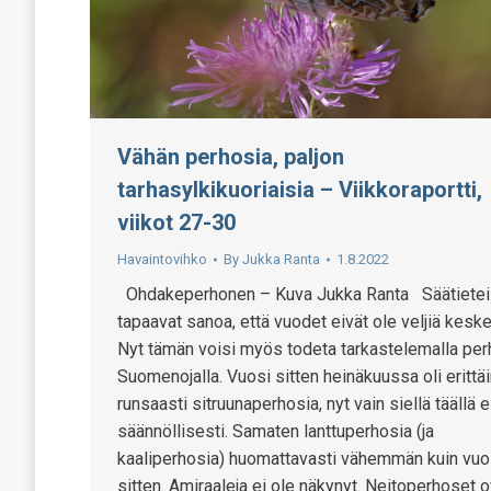
Vähän perhosia, paljon
tarhasylkikuoriaisia – Viikkoraportti,
viikot 27-30
Havaintovihko
By
Jukka Ranta
1.8.2022
Ohdakeperhonen – Kuva Jukka Ranta Säätieteil
tapaavat sanoa, että vuodet eivät ole veljiä kesk
Nyt tämän voisi myös todeta tarkastelemalla per
Suomenojalla. Vuosi sitten heinäkuussa oli erittä
runsaasti sitruunaperhosia, nyt vain siellä täällä e
säännöllisesti. Samaten lanttuperhosia (ja
kaaliperhosia) huomattavasti vähemmän kuin vuo
sitten. Amiraaleja ei ole näkynyt. Neitoperhoset o