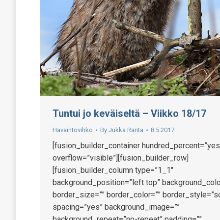
Tuntui jo keväiseltä – Viikko 18/17
Havaintovihko
By
Jukka Ranta
8.5.2017
[fusion_builder_container hundred_percent=”yes
overflow=”visible”][fusion_builder_row]
[fusion_builder_column type=”1_1″
background_position=”left top” background_colo
border_size=”” border_color=”” border_style=”so
spacing=”yes” background_image=””
background_repeat=”no-repeat” padding=””