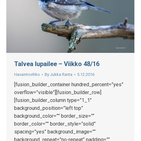
Talvea lupailee – Viikko 48/16
Havaintovihko
By
Jukka Ranta
5.12.2016
[fusion_builder_container hundred_percent=”yes”
overflow=”visible”][fusion_builder_row]
[fusion_builder_column type=”1_1″
background_position=”left top”
background_color=”” border_size=””
border_color=”” border_style=”solid”
spacing=”yes” background_image=””
background_repeat=”no-repeat” padding=””