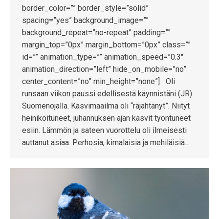
border_color=”” border_style=”solid”
spacing=”yes” background_image=””
background_repeat=”no-repeat” padding=””
margin_top=”0px” margin_bottom=”0px” class=””
id=”” animation_type=”” animation_speed=”0.3″
animation_direction=”left” hide_on_mobile=”no”
center_content=”no” min_height=”none”] Oli
runsaan viikon paussi edellisestä käynnistäni (JR)
Suomenojalla. Kasvimaailma oli “räjähtänyt”. Niityt
heinikoituneet, juhannuksen ajan kasvit työntuneet
esiin. Lämmön ja sateen vuorottelu oli ilmeisesti
auttanut asiaa. Perhosia, kimalaisia ja mehiläisiä…