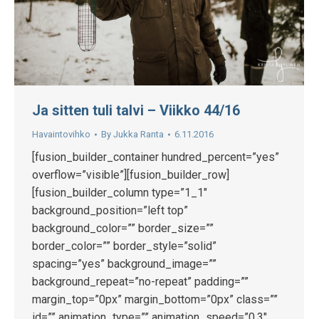
Ja sitten tuli talvi – Viikko 44/16
Havaintovihko
By
Jukka Ranta
6.11.2016
[fusion_builder_container hundred_percent=”yes”
overflow=”visible”][fusion_builder_row]
[fusion_builder_column type=”1_1″
background_position=”left top”
background_color=”” border_size=””
border_color=”” border_style=”solid”
spacing=”yes” background_image=””
background_repeat=”no-repeat” padding=””
margin_top=”0px” margin_bottom=”0px” class=””
id=”” animation_type=”” animation_speed=”0.3″