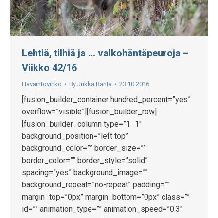
Lehtiä, tilhiä ja … valkohäntäpeuroja –
Viikko 42/16
Havaintovihko
By
Jukka Ranta
23.10.2016
[fusion_builder_container hundred_percent=”yes”
overflow=”visible”][fusion_builder_row]
[fusion_builder_column type=”1_1″
background_position=”left top”
background_color=”” border_size=””
border_color=”” border_style=”solid”
spacing=”yes” background_image=””
background_repeat=”no-repeat” padding=””
margin_top=”0px” margin_bottom=”0px” class=””
id=”” animation_type=”” animation_speed=”0.3″