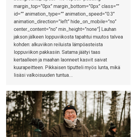
margin_top=”0px” margin_bottom=”0px” class=””
id=”” animation_type=”” animation_speed=”0.3″
animation_direction=”left” hide_on_mobile=”no”
center_content=”no” min_height=”none”] Lauhan
jakson jälkeen loppuviikosta tapahtui muutos talvea
kohden: alkuviikon reiluista lämpöasteista
loppuviikon pakkasiin. Satama jäätyi taas
kertaalleen ja maahan laonneet kasvit saivat
kuurapeitteen. Pikkaisen tiputteli myös lunta, mikä
lisäsi valkoisuuden tuntua.…