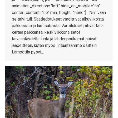
animation_direction=”left” hide_on_mobile=”no”
center_content=”no” min_height=”none”] Niin vaan
se talvi tuli. Säätiedotukset varoittivat alkuviikosta
pakkasista ja lumisateista. Varoitukset pitivät tällä
kertaa paikkansa, keskiviikkona satoi
taivaantäydeltä lunta ja lahdenpoukamat saivat
jääpeitteen, kuten myös lintualtaamme osittain.
Lämpötila pysyi…