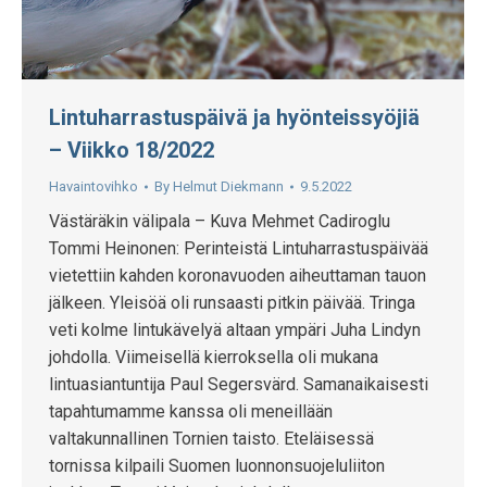
Lintuharrastuspäivä ja hyönteissyöjiä
– Viikko 18/2022
Havaintovihko
By
Helmut Diekmann
9.5.2022
Västäräkin välipala – Kuva Mehmet Cadiroglu
Tommi Heinonen: Perinteistä Lintuharrastuspäivää
vietettiin kahden koronavuoden aiheuttaman tauon
jälkeen. Yleisöä oli runsaasti pitkin päivää. Tringa
veti kolme lintukävelyä altaan ympäri Juha Lindyn
johdolla. Viimeisellä kierroksella oli mukana
lintuasiantuntija Paul Segersvärd. Samanaikaisesti
tapahtumamme kanssa oli meneillään
valtakunnallinen Tornien taisto. Eteläisessä
tornissa kilpaili Suomen luonnonsuojeluliiton