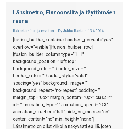
Länsimetro, Finnoonsilta ja täyttömäen
reuna
Rakentaminen ja muutos
By
Jukka Ranta
19.6.2016
[fusion_builder_container hundred_percent=”yes”
overflow=”visible”][fusion_builder_row]
[fusion_builder_column type=”1_1″
background_position=”left top”
background_color=”” border_size=””
border_color=”” border_style=”solid”
spacing=”yes” background_image=””
background_repeat=”no-repeat” padding=””
margin_top=”0px” margin_bottom=”0px” class=””
id=”” animation_type=”” animation_speed=”0.3″
animation_direction=”left” hide_on_mobile=”no”
center_content=”no” min_height=”none”]
Länsimetro on ollut viikolla näkyvästi esillä, joten