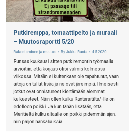
Putkiremppa, tomaattipelto ja muraali
– Muutosraportti 5/20
Rakentaminen ja muutos
By
Jukka Ranta
4.5.2020
Runsas kuukausi sitten putkiremontin työmaalla
arvioitiin, että korjaus olisi valmis kolmessa
viikossa. Mitään ei kuitenkaan ole tapahtunut, vaan
aitoja on tullut lisää ja ne ovat järeimpiä. Ilmeisesti
jotkut ovat onnistuneet kiertämään aiemmat
kulkuesteet. Näin ollen kulku Rantaraitilta/-lle on
edelleen poikki. Ja kun tähän lisätään, että
Meritieltä kulku altaalle on poikki pidemmän ajan,
niin paljon hankaluuksia…