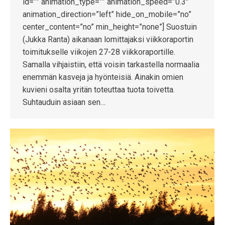
id=”” animation_type=”” animation_speed=”0.3″
animation_direction=”left” hide_on_mobile=”no”
center_content=”no” min_height=”none”] Suostuin
(Jukka Ranta) aikanaan lomittajaksi viikkoraportin
toimitukselle viikojen 27-28 viikkoraportille.
Samalla vihjaistiin, että voisin tarkastella normaalia
enemmän kasveja ja hyönteisiä. Ainakin omien
kuvieni osalta yritän toteuttaa tuota toivetta.
Suhtauduin asiaan sen…