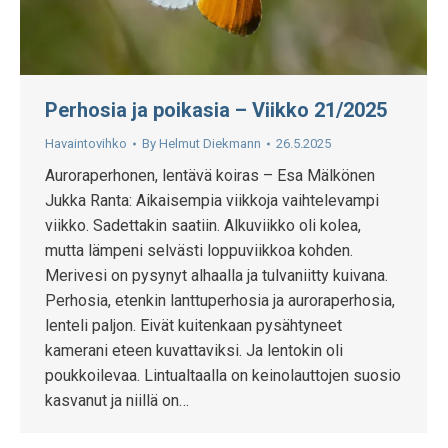
Perhosia ja poikasia – Viikko 21/2025
Havaintovihko
By
Helmut Diekmann
26.5.2025
Auroraperhonen, lentävä koiras – Esa Mälkönen
Jukka Ranta: Aikaisempia viikkoja vaihtelevampi
viikko. Sadettakin saatiin. Alkuviikko oli kolea,
mutta lämpeni selvästi loppuviikkoa kohden.
Merivesi on pysynyt alhaalla ja tulvaniitty kuivana.
Perhosia, etenkin lanttuperhosia ja auroraperhosia,
lenteli paljon. Eivät kuitenkaan pysähtyneet
kamerani eteen kuvattaviksi. Ja lentokin oli
poukkoilevaa. Lintualtaalla on keinolauttojen suosio
kasvanut ja niillä on…