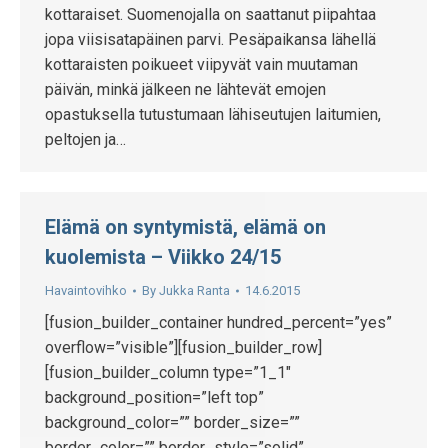
kottaraiset. Suomenojalla on saattanut piipahtaa
jopa viisisatapäinen parvi. Pesäpaikansa lähellä
kottaraisten poikueet viipyvät vain muutaman
päivän, minkä jälkeen ne lähtevät emojen
opastuksella tutustumaan lähiseutujen laitumien,
peltojen ja…
Elämä on syntymistä, elämä on
kuolemista – Viikko 24/15
Havaintovihko
By
Jukka Ranta
14.6.2015
[fusion_builder_container hundred_percent=”yes”
overflow=”visible”][fusion_builder_row]
[fusion_builder_column type=”1_1″
background_position=”left top”
background_color=”” border_size=””
border_color=”” border_style=”solid”