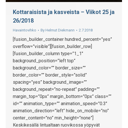
Kottaraisista ja kasveista – Viikot 25 ja
26/2018
Havaintovihko
By
Helmut Diekmann
2.7.2018
[fusion_builder_container hundred_percent=”yes”
overflow=”visible”][fusion_builder_row]
[fusion_builder_column type=”1_1″
background_position=”left top”
background_color=”” border_size=””
border_color=”” border_style=”solid”
spacing=”yes” background_image=””
background_repeat=”no-repeat” padding=””
margin_top=”0px” margin_bottom=”0px” class=””
id=”” animation_type=”” animation_speed=”0.3″
animation_direction=”left” hide_on_mobile=”no”
center_content=”no” min_height=”none”]
Keskikesällä lintualtaan ruovikossa yöpyvät