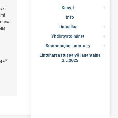
Kasvit
evat
ami
Info
alossa
Lintuallas
ita
Yhdistystoiminta
Suomenojan Luonto ry
Lintuharrastuspäivä lauantaina
3.5.2025
r=””