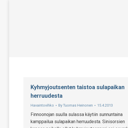
Kyhmyjoutsenten taistoa sulapaikan
herruudesta
Havaintovihko
By
Tuomas Heinonen
15.4.2013
Finnoonojan suulla sulassa käytiin sunnuntaina
kamppailua sulapaikan herruudesta. Sinisorsien