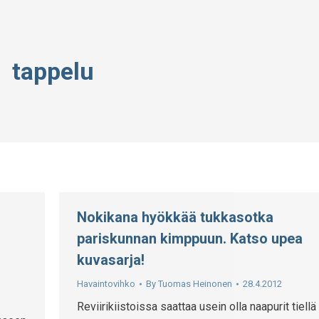
tappelu
Nokikana hyökkää tukkasotka
pariskunnan kimppuun. Katso upea
kuvasarja!
Havaintovihko
By
Tuomas Heinonen
28.4.2012
Reviirikiistoissa saattaa usein olla naapurit tiellä 