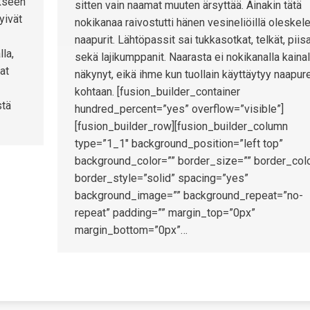
akseen
sitten vain naamat muuten ärsyttää. Ainakin tätä
yivät
nokikanaa raivostutti hänen vesineliöillä oleskel
naapurit. Lähtöpassit sai tukkasotkat, telkät, piis
la,
sekä lajikumppanit. Naarasta ei nokikanalla kain
at
näkynyt, eikä ihme kun tuollain käyttäytyy naapure
–
kohtaan. [fusion_builder_container
stä
hundred_percent=”yes” overflow=”visible”]
[fusion_builder_row][fusion_builder_column
type=”1_1″ background_position=”left top”
background_color=”” border_size=”” border_colo
border_style=”solid” spacing=”yes”
background_image=”” background_repeat=”no-
repeat” padding=”” margin_top=”0px”
margin_bottom=”0px”…