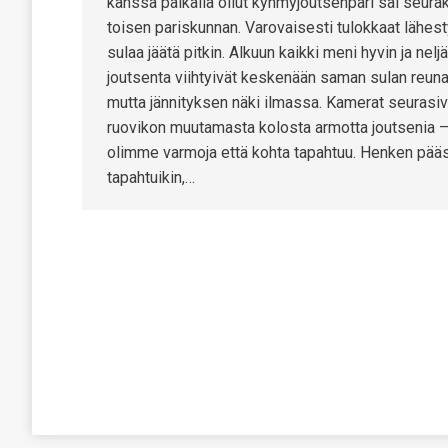
kanssa paikalla ollut kyhmyjoutsenpari sai seur
toisen pariskunnan. Varovaisesti tulokkaat lähest
sulaa jäätä pitkin. Alkuun kaikki meni hyvin ja neljä
joutsenta viihtyivät keskenään saman sulan reunal
mutta jännityksen näki ilmassa. Kamerat seurasiv
ruovikon muutamasta kolosta armotta joutsenia 
olimme varmoja että kohta tapahtuu. Henken pää
tapahtuikin,…