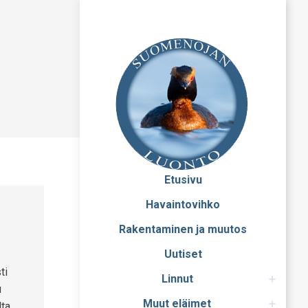
Etusivu
Havaintovihko
Rakentaminen ja muutos
Uutiset
ti
Linnut
u
Muut eläimet
lta