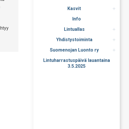
n
Kasvit
Info
ihtyy
Lintuallas
Yhdistystoiminta
Suomenojan Luonto ry
Lintuharrastuspäivä lauantaina
3.5.2025