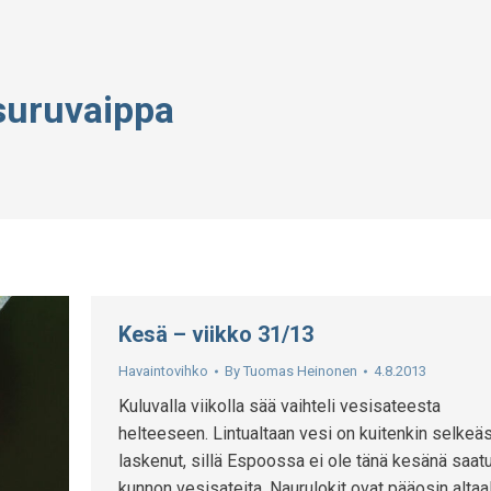
suruvaippa
Kesä – viikko 31/13
Havaintovihko
By
Tuomas Heinonen
4.8.2013
Kuluvalla viikolla sää vaihteli vesisateesta
helteeseen. Lintualtaan vesi on kuitenkin selkeäs
laskenut, sillä Espoossa ei ole tänä kesänä saat
kunnon vesisateita. Naurulokit ovat pääosin altaa