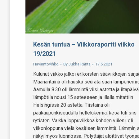
Kesän tuntua – Viikkoraportti viikko
19/2021
Havaintovihko
By
Jukka Ranta
17.5.2021
Kulunut viikko jatkoi erikoisten sääviikkojen sarja
Maanantaina oli hauska seurata sään lämpenemis
Aamulla 8.30 oli lämmintä viisi astetta ja iltapäiv
lämpötila nousi 15 asteeseen ja illalla mitattiin
Helsingissä 20 astetta. Tiistaina oli
pääkaupunkiseudulla hellelukemia, kesä tuli siis
rytisten. Vaikka loppuviikkoa kohden viileni, oli
viikonloppuna vielä kesäisen lämmintä. Lämmin 
näkyi myös luonnossa. Pölyttäjät aloittivat työns