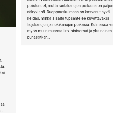
poistuneet, mutta rantakanojen poikasia on paljo
näkyvissä. Ruoppauskulmaan on kasvanut hyvä
keidas, minkä sisältä tupsahtelee kuvattavaksi
liejukanojen ja nokikanojen poikasia. Kulmassa vi
myös muun muassa liro, sinisorsat ja yksinäinen
punasotkan…
a.
tä.
äksi
sää
ä…