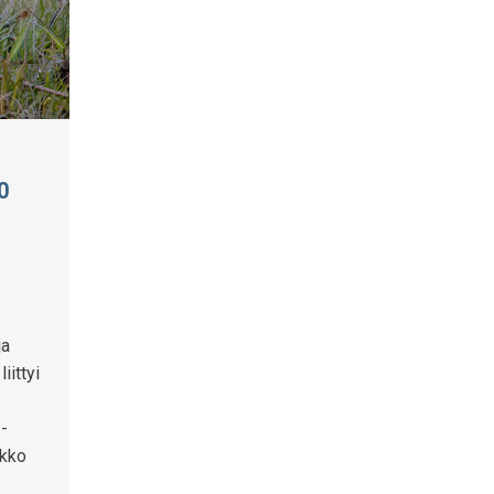
0
ja
iittyi
-
ukko