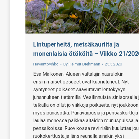
Lintuperheitä, metsäkauriita ja
monenlaisia ötököitä – Viikko 21/202
Havaintovihko
By
Helmut Diekmann
25.5.2020
Esa Mälkönen: Alueen valtalajin naurulokin
ensimmäiset pesueet ovat kuoriutuneet. Nyt
syntyneet poikaset saavuttavat lentokyvyn
juhannuksen tietämillä. Vesilinnuista sinisorsalla 
telkällä on ollut jo viikkoja poikueita, nyt joukkoon l
myös punasotka. Punavarpusia ja pensaskerttuja
laulaa monessa paikkaa altaiden reunuspuissa ja 
pensaikoissa. Ruovikossa reviiriään kuuluttaa jo
ruokokerttusta ja länsireunalla ainakin yksi