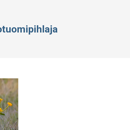
otuomipihlaja