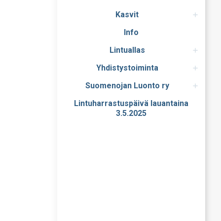
Kasvit
Info
Lintuallas
Yhdistystoiminta
Suomenojan Luonto ry
Lintuharrastuspäivä lauantaina
3.5.2025