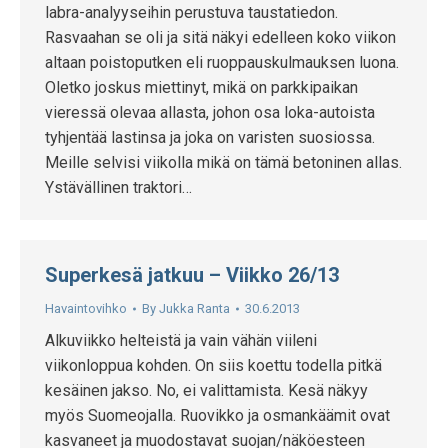
labra-analyyseihin perustuva taustatiedon.
Rasvaahan se oli ja sitä näkyi edelleen koko viikon
altaan poistoputken eli ruoppauskulmauksen luona.
Oletko joskus miettinyt, mikä on parkkipaikan
vieressä olevaa allasta, johon osa loka-autoista
tyhjentää lastinsa ja joka on varisten suosiossa.
Meille selvisi viikolla mikä on tämä betoninen allas.
Ystävällinen traktori…
Superkesä jatkuu – Viikko 26/13
Havaintovihko
By
Jukka Ranta
30.6.2013
Alkuviikko helteistä ja vain vähän viileni
viikonloppua kohden. On siis koettu todella pitkä
kesäinen jakso. No, ei valittamista. Kesä näkyy
myös Suomeojalla. Ruovikko ja osmankäämit ovat
kasvaneet ja muodostavat suojan/näköesteen