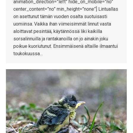
animation_direction=”left” hide_on_mobile=”no”
center_content=”no” min_height=”none”] Lintuallas
on asettunut tämän vuoden osalta suotuisasti
uomiinsa. Vaikka ihan viimeisimmät linnut vasta
aloittavat pesintää, käytännössä liki kaikilla
sorsalinnuilla ja rantakanoilla on jo ainakin joku
poikue kuoriutunut. Ensimmäisenä altaille ilmaantui
toukokuussa…