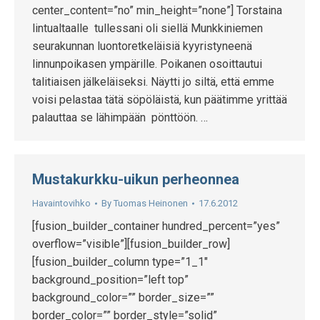
center_content=”no” min_height=”none”] Torstaina
lintualtaalle tullessani oli siellä Munkkiniemen
seurakunnan luontoretkeläisiä kyyristyneenä
linnunpoikasen ympärille. Poikanen osoittautui
talitiaisen jälkeläiseksi. Näytti jo siltä, että emme
voisi pelastaa tätä söpöläistä, kun päätimme yrittää
palauttaa se lähimpään pönttöön. …
Mustakurkku-uikun perheonnea
Havaintovihko
By
Tuomas Heinonen
17.6.2012
[fusion_builder_container hundred_percent=”yes”
overflow=”visible”][fusion_builder_row]
[fusion_builder_column type=”1_1″
background_position=”left top”
background_color=”” border_size=””
border_color=”” border_style=”solid”