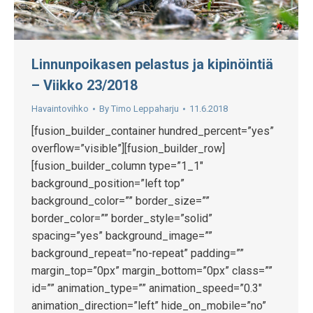
Linnunpoikasen pelastus ja kipinöintiä
– Viikko 23/2018
Havaintovihko
By
Timo Leppaharju
11.6.2018
[fusion_builder_container hundred_percent=”yes”
overflow=”visible”][fusion_builder_row]
[fusion_builder_column type=”1_1″
background_position=”left top”
background_color=”” border_size=””
border_color=”” border_style=”solid”
spacing=”yes” background_image=””
background_repeat=”no-repeat” padding=””
margin_top=”0px” margin_bottom=”0px” class=””
id=”” animation_type=”” animation_speed=”0.3″
animation_direction=”left” hide_on_mobile=”no”