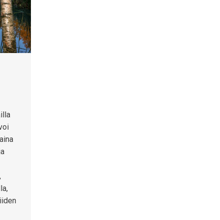
illa
voi
aina
ja
,
la,
iiden