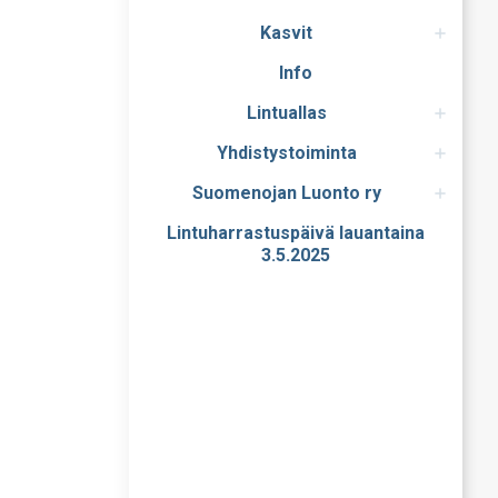
Kasvit
Info
Lintuallas
Yhdistystoiminta
Suomenojan Luonto ry
Lintuharrastuspäivä lauantaina
3.5.2025