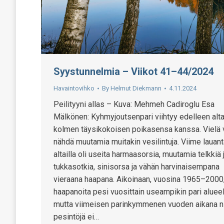
Syystunnelmia – Viikot 41–44/2024
Havaintovihko
By
Helmut Diekmann
4.11.2024
Peilityyni allas – Kuva: Mehmeh Cadiroglu Esa
Mälkönen: Kyhmyjoutsenpari viihtyy edelleen alta
kolmen täysikokoisen poikasensa kanssa. Vielä 
nähdä muutamia muitakin vesilintuja. Viime lauant
altailla oli useita harmaasorsia, muutamia telkkiä 
tukkasotkia, sinisorsa ja vähän harvinaisempana
vieraana haapana. Aikoinaan, vuosina 1965–2000
haapanoita pesi vuosittain useampikin pari alueel
mutta viimeisen parinkymmenen vuoden aikana n
pesintöjä ei…