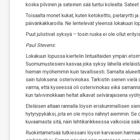
koska pilvinen ja sateinen sää tuntui kolealta. Satee
Toisaalta monet kukat, kuten ketokeltto, pietaryrtti ja
päivänkakkaroilla. Ne lentelevät yleensä lokakuun lo
Puut julistivat syksyä – tosin ruska ei ole ollut erity
Paul Stevens:
Lokakuun lopussa kiertelin lintualtaiden ympäri etsimäs
Suomumustesieni kasvaa joka syksy lähellä eteläistä 
hieman myöhemmin kuin tavallisesti. Samalta alueelta l
sain tuloksena: osterivinokas. Tarkistin sienen vielä o
varma, että kyseessä oli osterivinokas eikä samannäk
kun talvivinokkaan heltat alkavat selvärajaisena vyöh
Eteläisen altaan rannalla löysin eriskummallisen siene
hytyrypykäksi, jota en ole myös nähnyt aiemmin. Se on
kuvaamasta sitä, näin lehtikarikkeessa valkoisia säik
Ruokintametsää tutkiessani löysin karvaisen harmaan