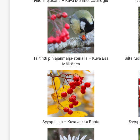
Nuori liejukana – Kuva Mehmet Cadiroglu
Na
Talitintti pihlajanmarja-aterialla – Kuva Esa
Silta ru
Mälkönen
Syyspihlaja – Kuva Jukka Ranta
Syyspi