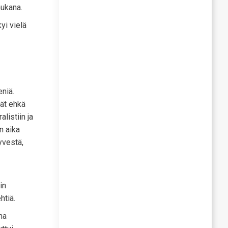
mukana.
yi vielä
eniä.
vät ehkä
listiin ja
n aika
yvestä,
in
htiä.
na