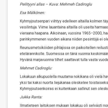
Peilityyni allas – Kuva: Mehmeh Cadiroglu
Esa Mälkönen:
Kyhmyjoutsenpari viihtyy edelleen altailla kolmen t
vesilintuja. Viime lauantaina altailla oli useita harm
vieraana haapana. Aikoinaan, vuosina 1965–2000, haa
parinkymmenen vuoden aikana niiden pesintöjä ei ole a
Reunusmetsiköiden pihlajissa on paikoitellen reilusti p
etelärannikolle. Suomessa on tänä vuonna keskimääri
Hyvänä marjavuonna tilhet saattavat tulla vasta vuod
Mehmet Cadiroglu:
Lokakuun alkupuolella muutama nokikana oli vielä hava
yksi tai kaksi nuorta liejukanaa oleskelee toistaiseksi 
Kyhmyjoutsenkoiras ei kuitenkaan sallinut sen oleskel
Jukka Ranta:
Ilmatieteen laitoksen mukaan lokakuu oli selvästi nor