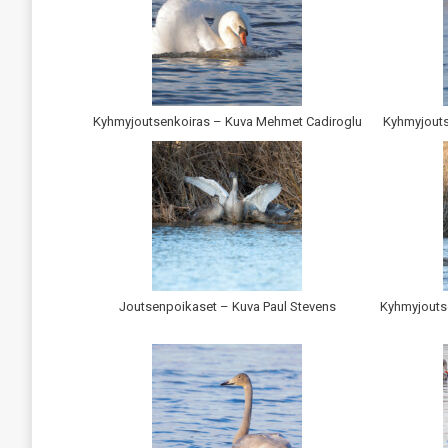
Kyhmyjoutsenkoiras – Kuva Mehmet Cadiroglu
Kyhmyjouts
Joutsenpoikaset – Kuva Paul Stevens
Kyhmyjouts