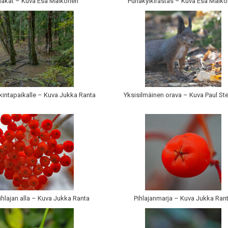
akat – Kuva Esa Mälkönen
Punakylkirastas – Kuva Esa Mälk
okintapaikalle – Kuva Jukka Ranta
Yksisilmäinen orava – Kuva Paul St
hlajan alla – Kuva Jukka Ranta
Pihlajanmarja – Kuva Jukka Ran