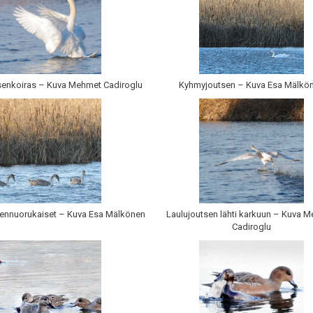
enkoiras – Kuva Mehmet Cadiroglu
Kyhmyjoutsen – Kuva Esa Mälkö
ennuorukaiset – Kuva Esa Mälkönen
Laulujoutsen lähti karkuun – Kuva 
Cadiroglu