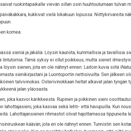
t saivat ruokintapaikalle vievän sillan osin huuhtoutumaan tulvan 
 päiväkakkara, kukkivat vielä lokakuun lopussa. Niittykirvareita näk
ppuun.
isen komea.
sä sieniä ja jäkäliä. Löysin kauniita, kummallisia ja tavallisia si
lintutornia. Tämä syksy ei ollut poikkeus, mutta sienet ilmestyi
öysin sienen, jota en ole nähnyt ennen. Laitoin kuvia siitä iNatura
masta sienikirjastani ja Luontoportin nettisivuilta. Sen jälkeen oli
öinen talvivinokas. Osterivinokkaan heltat alkavat jalan tyngän t
ykkeenä jalan yläosasta.
n, joka kasvoi karikkeesta. Rupinen ja piikkinen sieni osoittautui
 lahottajasieni, joka kasvaa sekä lehti- että havupuilla. Kun nous
eitä. Lahottajansienen rihmastot olivat hajottamassa tippuneita le
siniruskean käävän, jota en ole nähnyt ennen. Tunnistin sen kota