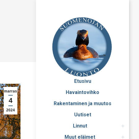
Etusivu
marras
Havaintovihko
4
Rakentaminen ja muutos
2024
Uutiset
Linnut
Muut eläimet