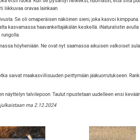
a etsii ruoka. Kun se pysähtyi hetkeksi, huomasin, että siltä puu
i liikkuvaa oravaa lainkaan.
vusta. Se oli omaperäisen näköinen sieni, joka kasvoi kimppuna.
alta kasvamassa haavankeltajäkälän keskellä. iNaturalistin avulla 
 rungolla.
massa höyheniään. Ne ovat nyt saamassa aikuisen valkoiset sulat
otka saivat maakasvillisuuden peittymään jääkuorrutukseen. Rank
en näyttelyn talvilepoon. Taulut ripustetaan uudelleen ensi kevään
julkaistaan ma 2.12.2024