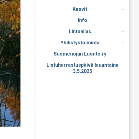
Kasvit
Info
Lintuallas
Yhdistystoiminta
Suomenojan Luonto ry
Lintuharrastuspäivä lauantaina
3.5.2025