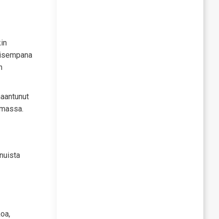
in
naisempana
n
maantunut
mmassa.
nuista
koa,