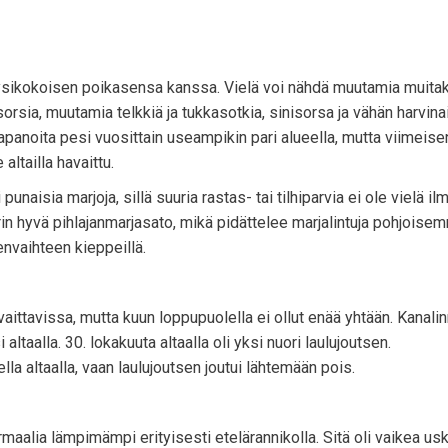
äysikokoisen poikasensa kanssa. Vielä voi nähdä muutamia muitak
aasorsia, muutamia telkkiä ja tukkasotkia, sinisorsa ja vähän harvi
panoita pesi vuosittain useampikin pari alueella, mutta viimeise
ltailla havaittu.
unaisia marjoja, sillä suuria rastas- tai tilhiparvia ei ole vielä il
n hyvä pihlajanmarjasato, mikä pidättelee marjalintuja pohjoise
envaihteen kieppeillä.
ittavissa, mutta kuun loppupuolella ei ollut enää yhtään. Kanalin
altaalla. 30. lokakuuta altaalla oli yksi nuori laulujoutsen.
la altaalla, vaan laulujoutsen joutui lähtemään pois.
maalia lämpimämpi erityisesti etelärannikolla. Sitä oli vaikea us