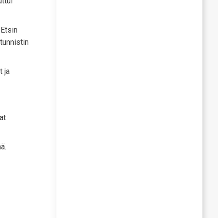
ttui
 Etsin
tunnistin
 ja
at
ä.