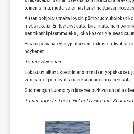
sinikääväksi. Saman päivänä näin metsässä oravan, jok
toinen silmä, mutta se ei näyttänyt haittaavan nopeast
Altaan pohjoisrannalta löysin pörhösuomuhelokan koi
myös jäkäliä. En löytänyt uutta lajia, mutta näin samm
sen tikanhiipisammaleksi, joka kasvaa yleisesti puun
Eräänä päivänä kyhmyjoutsenen poikaset olivat suki
höyhenet.
Tommi Heinonen
Lokakuun aikana koettiin ensimmäiset yöpakkaset, j
vesisateet poistivat tämän kauneuden maisemasta.
Suomenojan Luonto ry:n jäsenet purkivat altaalla olle
Tämän raportin koosti Helmut Diekmann. Seuraava 