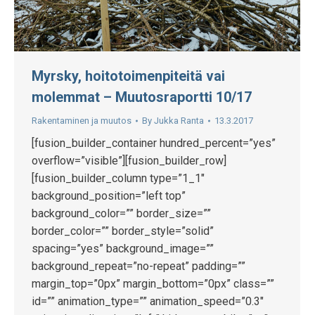
Myrsky, hoitotoimenpiteitä vai
molemmat – Muutosraportti 10/17
Rakentaminen ja muutos
By
Jukka Ranta
13.3.2017
[fusion_builder_container hundred_percent=”yes”
overflow=”visible”][fusion_builder_row]
[fusion_builder_column type=”1_1″
background_position=”left top”
background_color=”” border_size=””
border_color=”” border_style=”solid”
spacing=”yes” background_image=””
background_repeat=”no-repeat” padding=””
margin_top=”0px” margin_bottom=”0px” class=””
id=”” animation_type=”” animation_speed=”0.3″