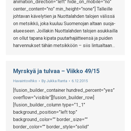
animation_direction=”left” hide_on_mobile=”no”
center_content=”no” min_height=”none”] Talleille
johtavan kävelytien ja Nuottalahden talojen välissä
on metsikkö, joka kuuluu Suomenojan altaan suoja-
alueeseen. Joillakin Nuottalahden talojen asukkailla
on ollut tapana kipata puutarhajätteensä ja puiden
harvennukset tähän metsikköön – siis lintualtaan…
Myrskyä ja tulvaa – Viikko 49/15
Havaintovihko
By
Jukka Ranta
6.12.2015
[fusion_builder_container hundred_percent=”yes”
overflow=”visible”][fusion_builder_row]
[fusion_builder_column type=”1_1″
background_position=”left top”
background_color=”” border_size=””
border_color=”” border_style=”solid”