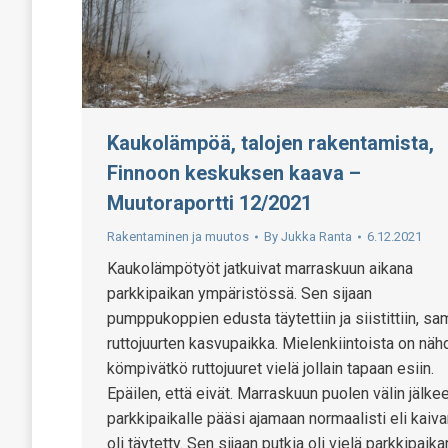
Kaukolämpöä, talojen rakentamista,
Finnoon keskuksen kaava –
Muutoraportti 12/2021
Rakentaminen ja muutos
By
Jukka Ranta
6.12.2021
Kaukolämpötyöt jatkuivat marraskuun aikana
parkkipaikan ympäristössä. Sen sijaan
pumppukoppien edusta täytettiin ja siistittiin, sa
ruttojuurten kasvupaikka. Mielenkiintoista on näh
kömpivätkö ruttojuuret vielä jollain tapaan esiin.
Epäilen, että eivät. Marraskuun puolen välin jälke
parkkipaikalle pääsi ajamaan normaalisti eli kaiv
oli täytetty. Sen sijaan putkia oli vielä parkkipaika