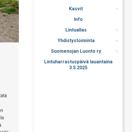
Kasvit
Info
Lintuallas
Yhdistystoiminta
Suomenojan Luonto ry
Lintuharrastuspäivä lauantaina
3.5.2025
tätä
en
lle
ä