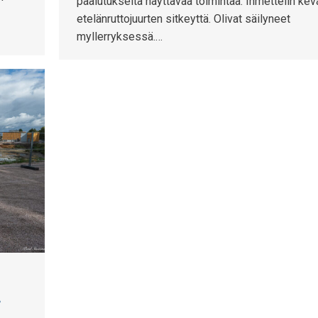
paalutukselta näyttävää toimintaa. Ihmettelin kev
etelänruttojuurten sitkeyttä. Olivat säilyneet
myllerryksessä.…