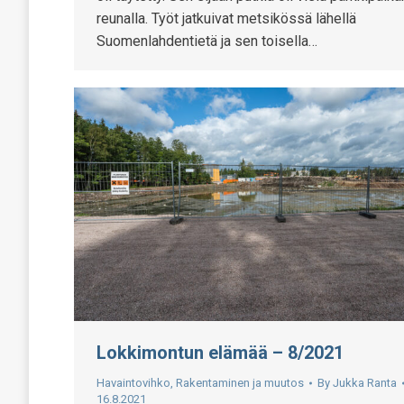
reunalla. Työt jatkuivat metsikössä lähellä
Suomenlahdentietä ja sen toisella…
Lokkimontun elämää – 8/2021
Havaintovihko
,
Rakentaminen ja muutos
By
Jukka Ranta
16.8.2021