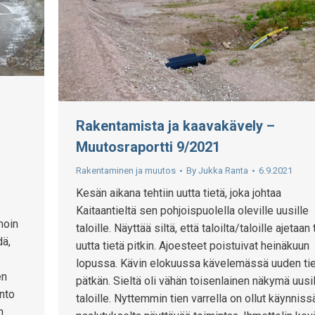
Rakentamista ja kaavakävely –
Muutosraportti 9/2021
Rakentaminen ja muutos
By
Jukka Ranta
6.9.2021
Kesän aikana tehtiin uutta tietä, joka johtaa
Kaitaantieltä sen pohjoispuolella oleville uusille
moin
taloille. Näyttää siltä, että taloilta/taloille ajetaan 
dä,
uutta tietä pitkin. Ajoesteet poistuivat heinäkuun
lopussa. Kävin elokuussa kävelemässä uuden ti
en
pätkän. Sieltä oli vähän toisenlainen näkymä uusi
anto
taloille. Nyttemmin tien varrella on ollut käynniss
n