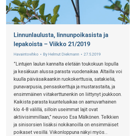
Linnunlaulusta, linnunpoikasista ja
lepakoista – Viikko 21/2019
Havaintovihko
By
Helmut Diekmann
27.5.2019
”Lintujen laulun kannalta eletään toukokuun lopulla
ja kesäkuun alussa parasta vuodenaikaa. Altailla voi
kuulla päiväsaikaankin ruokokerttusia, satakieliä,
punavarpusia, pensaskerttuja ja mustarastaita, ja
ensimmäinen viitakerttunenkin on liittynyt joukkoon.
Kaikista parasta kuunteluaikaa on aamuvarhainen
klo 4-8 välillä, silloin useimmat lajit ovat
aktiivisimmillaan,” neuvoo Esa Mälkönen. Telkkien
ja sinisorsien lisäksi nokikanoilla on ensimmäiset
poikaset vesillä. Viikonloppuna näkyi myös…