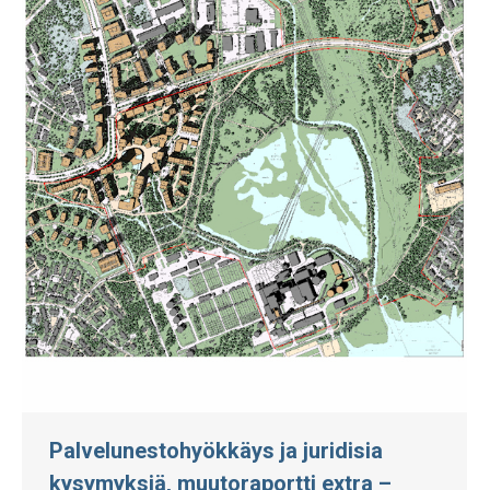
Palvelunestohyökkäys ja juridisia
kysymyksiä, muutoraportti extra –