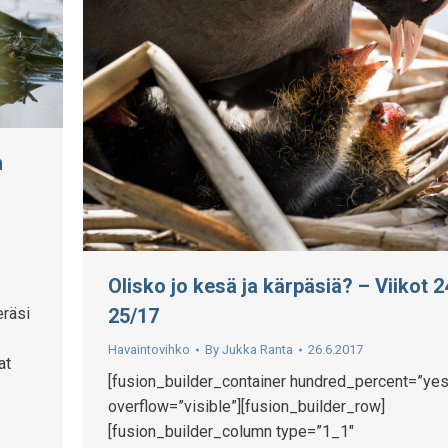
n
Olisko jo kesä ja kärpäsiä? – Viikot 2
s
eräsi
25/17
Havaintovihko
By
Jukka Ranta
26.6.2017
at
[fusion_builder_container hundred_percent=”yes
overflow=”visible”][fusion_builder_row]
[fusion_builder_column type=”1_1″