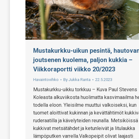
Mustakurkku-uikun pesintä, hautova
joutsenen kuolema, paljon kukkia –
Viikkoraportti viikko 20/2023
Havaintovihko
By
Jukka Ranta
22.5.2023
Mustakurkku-uikku torkkuu – Kuva Paul Steven
Koleasta alkuviikosta huolimatta kasvimaailma h
todella eloon. Yleisilme muuttui valkoiseksi, kun
tuomet aloittivat kukinnan ja kevättähtimöt kukkiv
ruderaatilla ja kävelyteiden reunalla. Metsiköissä
kukkivat metsätähdet ja ketunleivät ja litulaukka
lämpöputken varrella.Valkopeipit olivat laajasti