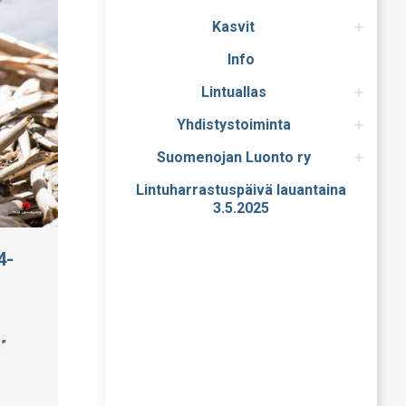
Kasvit
Info
Lintuallas
Yhdistystoiminta
Suomenojan Luonto ry
Lintuharrastuspäivä lauantaina
3.5.2025
4-
”