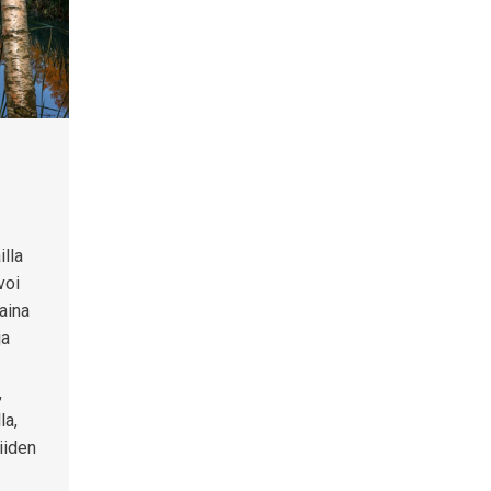
illa
voi
aina
ja
,
la,
iiden