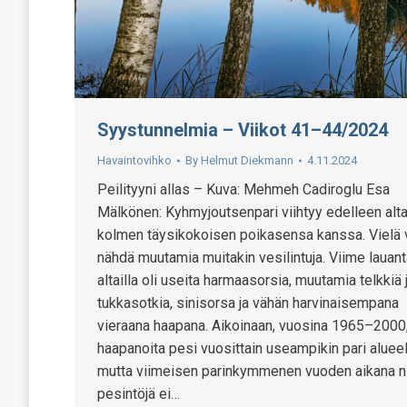
Syystunnelmia – Viikot 41–44/2024
Havaintovihko
By
Helmut Diekmann
4.11.2024
Peilityyni allas – Kuva: Mehmeh Cadiroglu Esa
Mälkönen: Kyhmyjoutsenpari viihtyy edelleen alta
kolmen täysikokoisen poikasensa kanssa. Vielä 
nähdä muutamia muitakin vesilintuja. Viime lauant
altailla oli useita harmaasorsia, muutamia telkkiä 
tukkasotkia, sinisorsa ja vähän harvinaisempana
vieraana haapana. Aikoinaan, vuosina 1965–2000
haapanoita pesi vuosittain useampikin pari alueel
mutta viimeisen parinkymmenen vuoden aikana n
pesintöjä ei…