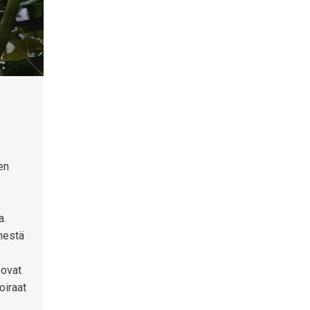
nen
a.
enestä
 ovat
oiraat