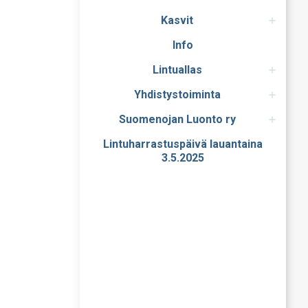
Kasvit
Info
Lintuallas
Yhdistystoiminta
Suomenojan Luonto ry
Lintuharrastuspäivä lauantaina
3.5.2025