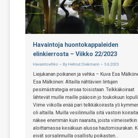
Havaintoja huontokappaleiden
elinkierrosta – Viikko 22/2023
Havaintovihko
By
Helmut Diekmann
5.6.2023
Liejukanan poikanen ja vehka – Kuva Esa Mälkö
Esa Mälkönen: Altailla nähtävien lintujen
pesimästrategia eroaa toisistaan. Telkkäkoiraat
lähtevät muille maille pääosin jo toukokuun lopull
Viime viikolla enää pari telkkäkoirasta yli kymm
oli altailla. Muilla vesilinnuilla sitä vastoin koiraita
näkee enemmän kuin naaraita, joista viimeisetkin
aloittamassa kesäkuun alussa hautomisurakan. K
eivät sorsalinnuilla osallistu poikasten…