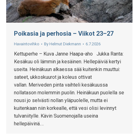
Poikasia ja perhosia – Viikot 23–27
Havaintovihko
By
Helmut Diekmann
6.7.2026
Kettuperhe – Kuva Janne Haapa-aho Jukka Ranta:
Kesäkuu oli lämmin ja kesäinen. Hellepäiviä kertyi
useita. Heinäkuun alkaessa sää kuitenkin muuttui:
sateet, ukkoskuurot ja koleus ottivat
vallan. Meriveden pinta vaihteli kesäkuussa
nollatason molemmin puolin. Heinäkuun puolella se
nousi jo selvästi nollan yläpuolelle, mutta ei
kuitenkaan niin korkealle, että vesi olisi levinnyt
tulvaniitylle. Kävin Suomenojalla useina
hellepäivinä.…