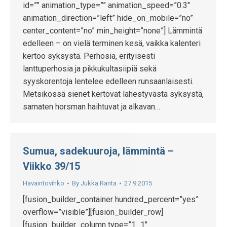
id=”” animation_type=”” animation_speed=”0.3″
animation_direction=”left” hide_on_mobile=”no”
center_content=”no” min_height=”none”] Lämmintä
edelleen – on vielä terminen kesä, vaikka kalenteri
kertoo syksystä. Perhosia, erityisesti
lanttuperhosia ja pikkukultasiipiä sekä
syyskorentoja lentelee edelleen runsaanlaisesti.
Metsikössä sienet kertovat lähestyvästä syksystä,
samaten horsman haihtuvat ja alkavan…
Sumua, sadekuuroja, lämmintä –
Viikko 39/15
Havaintovihko
By
Jukka Ranta
27.9.2015
[fusion_builder_container hundred_percent=”yes”
overflow=”visible”][fusion_builder_row]
[fusion_builder_column type=”1_1″