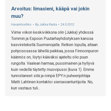
Arvoitus: limasieni, kääpä vai jokin
muu?
Havaintovihko
By
Jukka Ranta
24.5.2012
Viime viikon keskiviikkona olin (Jukka) yhdessä
Tommin ja Espoon Puutarhayhdistyksen kanssa
kasviretekellä Suomenojalla. Retken lopulla, altaan
pohjoisosassa lähellä paikkaa, jossa Finnoonpuron
käännös on, löytyi kääväksi ajateltu olio puun
rungolta. Vaalean harmaa, pussimainen ja hyllyvä
kuin vedellä täytetty muovipussi (kuva 1). Emme
tunnistaneet sitä ja niinpä EPY:n puheenjohtaja
Matti Lahtinen kontaktoi sieniasiantuntijoita. No,
kun vastaus tuli…