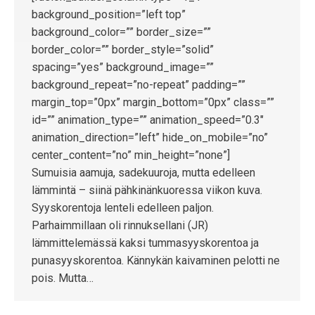
background_position=”left top”
background_color=”” border_size=””
border_color=”” border_style=”solid”
spacing=”yes” background_image=””
background_repeat=”no-repeat” padding=””
margin_top=”0px” margin_bottom=”0px” class=””
id=”” animation_type=”” animation_speed=”0.3″
animation_direction=”left” hide_on_mobile=”no”
center_content=”no” min_height=”none”]
Sumuisia aamuja, sadekuuroja, mutta edelleen
lämmintä – siinä pähkinänkuoressa viikon kuva.
Syyskorentoja lenteli edelleen paljon.
Parhaimmillaan oli rinnuksellani (JR)
lämmittelemässä kaksi tummasyyskorentoa ja
punasyyskorentoa. Kännykän kaivaminen pelotti ne
pois. Mutta…