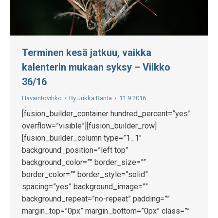
Terminen kesä jatkuu, vaikka
kalenterin mukaan syksy – Viikko
36/16
Havaintovihko
By
Jukka Ranta
11.9.2016
[fusion_builder_container hundred_percent=”yes”
overflow=”visible”][fusion_builder_row]
[fusion_builder_column type=”1_1″
background_position=”left top”
background_color=”” border_size=””
border_color=”” border_style=”solid”
spacing=”yes” background_image=””
background_repeat=”no-repeat” padding=””
margin_top=”0px” margin_bottom=”0px” class=””