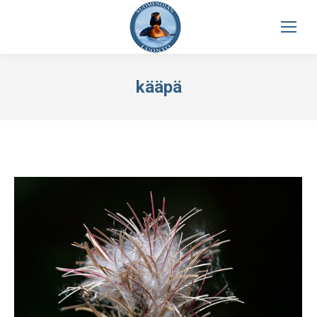
kääpä