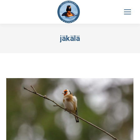
jäkälä