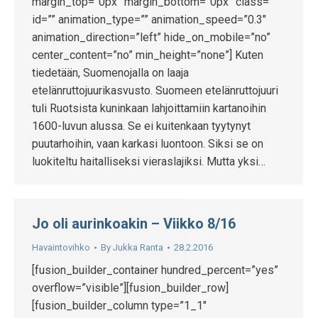
margin_top=”0px” margin_bottom=”0px” class=””
id=”” animation_type=”” animation_speed=”0.3″
animation_direction=”left” hide_on_mobile=”no”
center_content=”no” min_height=”none”] Kuten
tiedetään, Suomenojalla on laaja
etelänruttojuurikasvusto. Suomeen etelänruttojuuri
tuli Ruotsista kuninkaan lahjoittamiin kartanoihin
1600-luvun alussa. Se ei kuitenkaan tyytynyt
puutarhoihin, vaan karkasi luontoon. Siksi se on
luokiteltu haitalliseksi vieraslajiksi. Mutta yksi…
Jo oli aurinkoakin – Viikko 8/16
Havaintovihko
By
Jukka Ranta
28.2.2016
[fusion_builder_container hundred_percent=”yes”
overflow=”visible”][fusion_builder_row]
[fusion_builder_column type=”1_1″