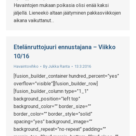
Havaintojen mukaan poikasia olisi enää kaksi
jäljellä. Lieneekö altaan jäätyminen pakkasviikkojen
aikana vaikuttanut…
Etelänruttojuuri ennustajana – Viikko
10/16
Havaintovihko
By
Jukka Ranta
13.3.2016
[fusion_builder_container hundred_percent=”yes”
overflow=”visible”][fusion_builder_row]
[fusion_builder_column type=”1_1″
background_position=”left top”
background_color=”” border_size=””
border_color=”” border_style=”solid”
spacing=”yes” background_image=””
background_repeat=”no-repeat” padding=””