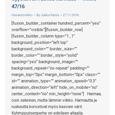
47/16
Havaintovihko
By
Jukka Ranta
27.11.2016
[fusion_builder_container hundred_percent=”yes”
overflow=”visible”][fusion_builder_row]
[fusion_builder_column type=”1_1″
background_position=”left top”
background_color=”” border_size=””
border_color=”” border_style=”solid”
spacing=”yes” background_image=””
background_repeat=”no-repeat” padding=””
margin_top=”0px” margin_bottom=”0px” class=””
id=”” animation_type=”” animation_speed=”0.3″
animation_direction=”left” hide_on_mobile=”no”
center_content=”no” min_height=”none”] Harmaa,
osin sateinen, mutta lämmin viikko. Harmautta ja
ruskeutta korostivat myös kasvien värit.
Kyhmyjoutsenperhe on edelleen altaalla.