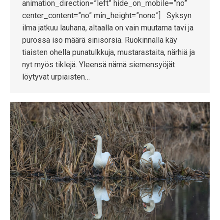
animation_direction=”left” hide_on_mobile=”no”
center_content=”no” min_height=”none”] Syksyn
ilma jatkuu lauhana, altaalla on vain muutama tavi ja
purossa iso määrä sinisorsia. Ruokinnalla käy
tiaisten ohella punatulkkuja, mustarastaita, närhiä ja
nyt myös tiklejä. Yleensä nämä siemensyöjät
löytyvät urpiaisten…