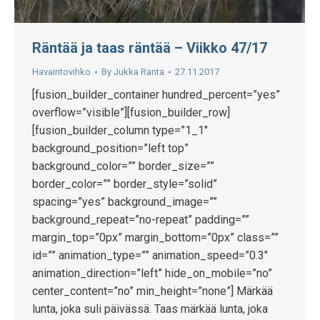
Räntää ja taas räntää – Viikko 47/17
Havaintovihko
By
Jukka Ranta
27.11.2017
[fusion_builder_container hundred_percent=”yes”
overflow=”visible”][fusion_builder_row]
[fusion_builder_column type=”1_1″
background_position=”left top”
background_color=”” border_size=””
border_color=”” border_style=”solid”
spacing=”yes” background_image=””
background_repeat=”no-repeat” padding=””
margin_top=”0px” margin_bottom=”0px” class=””
id=”” animation_type=”” animation_speed=”0.3″
animation_direction=”left” hide_on_mobile=”no”
center_content=”no” min_height=”none”] Märkää
lunta, joka suli päivässä. Taas märkää lunta, joka