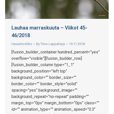
Lauhaa marraskuuta – Viikot 45-
46/2018
Havaintovihko
By
Timo Leppaharju
19.11.2018
[fusion_builder_container hundred_percent=”yes”
overflow=”visible”][fusion_builder_row]
[fusion_builder_column type=”1_1″
background_position=”left top”
background_color=”” border_size=””
border_color=”” border_style=”solid”
spacing=”yes” background_image=””
background_repeat=”no-repeat” padding=””
margin_top=”0px” margin_bottom=”0px” class=””
id=”” animation_type=”” animation_speed=”0.3″